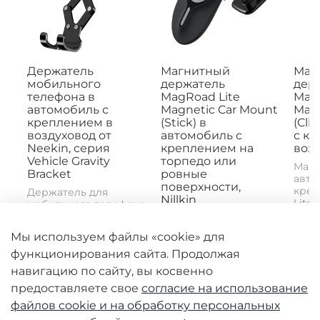
Держатель
Магнитный
Маг
мобильного
держатель
дер
телефона в
MagRoad Lite
MagR
автомобиль с
Magnetic Car Mount
Magn
креплением в
(Stick) в
(Cli
воздуховод от
автомобиль с
с к
Neekin, серия
креплением на
возд
Vehicle Gravity
торпедо или
Магн
Bracket
ровные
авто
поверхности,
креп
Держатель для
Nillkin
Lite 
мобильного телефона
Mount
Neekin B2 -
Магнитное
практичный
автомобильное
Мы используем файлы «cookie» для
инструмент для...
крепление MagRoad
функционирования сайта. Продолжая
Lite Magnetic Car
Mount (Clip) с...
навигацию по сайту, вы косвенно
2690 руб
3980 руб
398
предоставляете свое
согласие на использование
1990 руб
1990 руб
19
файлов cookie и
на обработку персональных