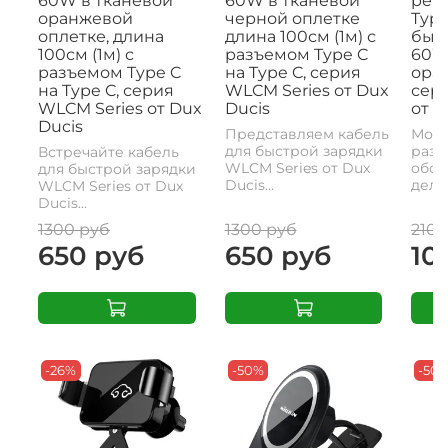
60W в тканевой
60W в тканевой
рем
оранжевой
черной оплетке
Type
оплетке, длина
длина 100см (1м) с
быс
100см (1м) с
разъемом Type C
60W,
разъемом Type C
на Type C, серия
ора
на Type C, серия
WLCM Series от Dux
сери
WLCM Series от Dux
Ducis
от D
Ducis
Представляем кабель
Моде
для быстрой зарядки
разъ
Встречайте кабель
WLCM Series от Dux
обои
для быстрой зарядки
Ducis...
делае
WLCM Series от Dux
Ducis...
1300 руб
1300 руб
2100
650 руб
650 руб
10
-26%
-50%
-50