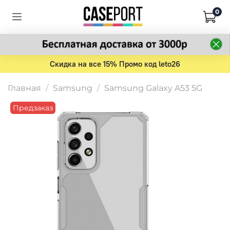
0
Скидка на все 15% Промо код leto26
Главная
Samsung
Samsung Galaxy A53 5G
Предзаказ