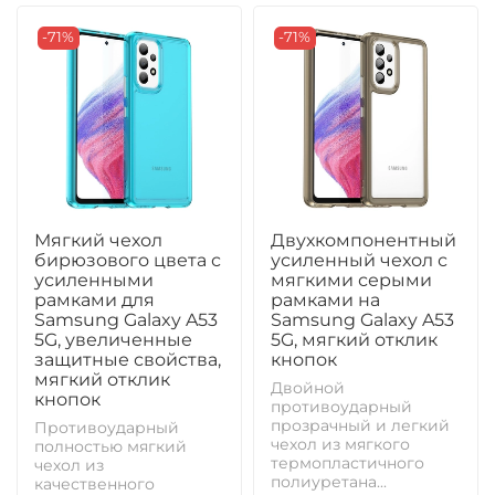
-71%
-71%
Мягкий чехол
Двухкомпонентный
бирюзового цвета с
усиленный чехол с
усиленными
мягкими серыми
рамками для
рамками на
Samsung Galaxy A53
Samsung Galaxy A53
5G, увеличенные
5G, мягкий отклик
защитные свойства,
кнопок
мягкий отклик
Двойной
кнопок
противоударный
прозрачный и легкий
Противоударный
чехол из мягкого
полностью мягкий
термопластичного
чехол из
полиуретана...
качественного