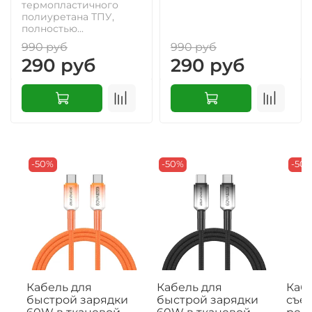
термопластичного
полиуретана ТПУ,
полностью...
990 руб
990 руб
290 руб
290 руб
-50%
-50%
-50
Кабель для
Кабель для
Кабе
быстрой зарядки
быстрой зарядки
съе