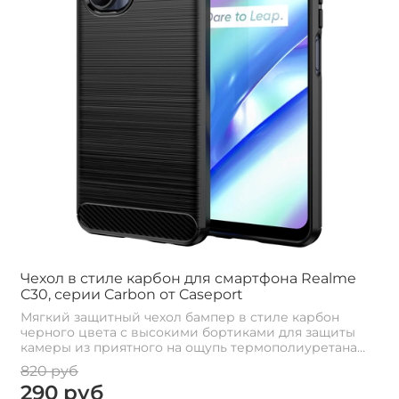
Чехол в стиле карбон для смартфона Realme
C30, серии Carbon от Caseport
Мягкий защитный чехол бампер в стиле карбон
черного цвета с высокими бортиками для защиты
камеры из приятного на ощупь термополиуретана...
820 руб
290 руб