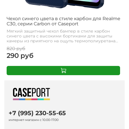
Чехол синего цвета в стиле карбон для Realme
C30, серии Carbon от Caseport
Мягкий защитный чехол бампер в стиле карбон
синего цвета с высокими бортиками для защиты
камеры из приятного на ощупь термополиуретана...
820 руб
290 руб
+7 (995) 230-55-65
интернет-магазин с 10.00-17.00