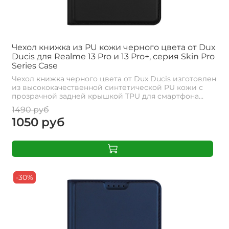
Чехол книжка из PU кожи черного цвета от Dux
Ducis для Realme 13 Pro и 13 Pro+, серия Skin Pro
Series Case
Чехол книжка черного цвета от Dux Ducis изготовлен
из высококачественной синтетической PU кожи с
прозрачной задней крышкой TPU для смартфона...
1490 руб
1050 руб
-30%