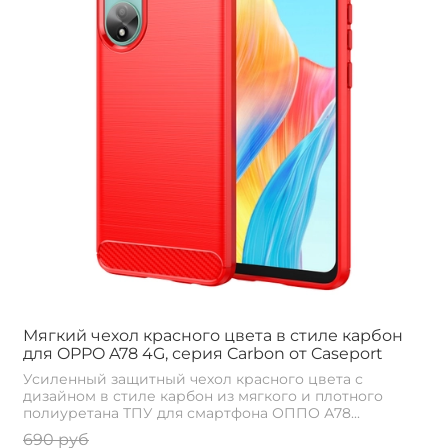
Мягкий чехол красного цвета в стиле карбон
для OPPO A78 4G, серия Carbon от Caseport
Усиленный защитный чехол красного цвета с
дизайном в стиле карбон из мягкого и плотного
полиуретана ТПУ для смартфона ОППО А78...
690 руб