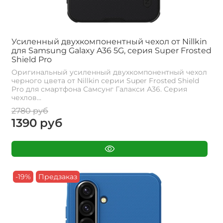
Усиленный двухкомпонентный чехол от Nillkin
для Samsung Galaxy A36 5G, серия Super Frosted
Shield Pro
Оригинальный усиленный двухкомпонентный чехол
черного цвета от Nillkin серии Super Frosted Shield
Pro для смартфона Самсунг Галакси А36. Cерия
чехлов...
2780 руб
1390 руб
-19%
Предзаказ