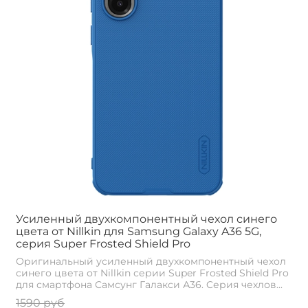
Усиленный двухкомпонентный чехол синего
цвета от Nillkin для Samsung Galaxy A36 5G,
серия Super Frosted Shield Pro
Оригинальный усиленный двухкомпонентный чехол
синего цвета от Nillkin серии Super Frosted Shield Pro
для смартфона Самсунг Галакси А36. Cерия чехлов...
1590 руб