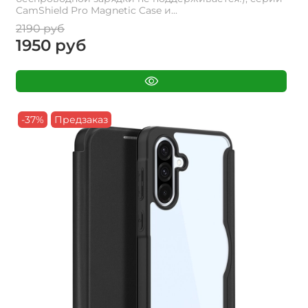
CamShield Pro Magnetic Case и...
2190 руб
1950 руб
-37%
Предзаказ