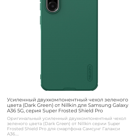
Усиленный двухкомпонентный чехол зеленого
цвета (Dark Green) от Nillkin для Samsung Galaxy
A36 5G, серия Super Frosted Shield Pro
Оригинальный усиленный двухкомпонентный чехол
зеленого цвета (Dark Green) от Nillkin серии Super
Frosted Shield Pro для смартфона Самсунг Галакси
А36....