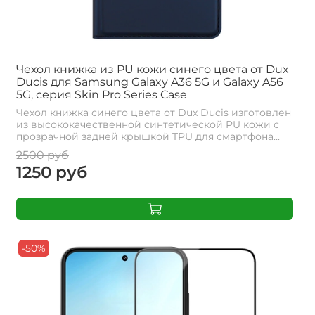
Чехол книжка из PU кожи синего цвета от Dux
Ducis для Samsung Galaxy A36 5G и Galaxy A56
5G, серия Skin Pro Series Case
Чехол книжка синего цвета от Dux Ducis изготовлен
из высококачественной синтетической PU кожи с
прозрачной задней крышкой TPU для смартфона...
2500 руб
1250 руб
-50%