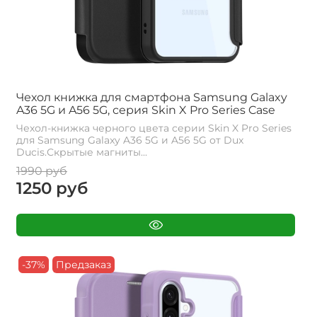
Чехол книжка для смартфона Samsung Galaxy
A36 5G и A56 5G, серия Skin X Pro Series Case
Чехол-книжка черного цвета серии Skin X Pro Series
для Samsung Galaxy A36 5G и A56 5G от Dux
Ducis.Скрытые магниты...
1990 руб
1250 руб
-37%
Предзаказ