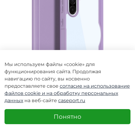
Мы используем файлы «cookie» для
функционирования сайта. Продолжая
навигацию по сайту, вы косвенно
предоставляете свое
согласие на использование
файлов cookie и
на обработку персональных
данных
на веб-сайте
caseport.ru
Чехол книжка фиолетового цвета для
смартфона Samsung Galaxy A36 5G и A56 5G,
серия Skin X Pro Series Case
Понятно
Чехол-книжка фиолетового цвета серии Skin X Pro
Series для Samsung Galaxy A36 5G и A56 5G от Dux
Ducis.Скрытые магниты...