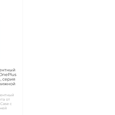
ентный
 OnePlus
n, серия
движной
нентный
та от
 Case с
дней