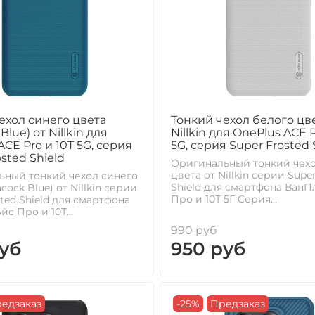
ехол синего цвета
Тонкий чехол белого цве
Blue) от Nillkin для
Nillkin для OnePlus ACE P
ACE Pro и 10T 5G, серия
5G, серия Super Frosted 
sted Shield
Оригинальный тонкий чехо
цвета от Nillkin серии Supe
ьный тонкий чехол синего
Shield для смартфона ВанП
cock Blue) от Nillkin серии
Про и 10Т 5Г Cерия...
sted Shield для смартфона
с Про и 10Т...
990 руб
уб
950 руб
едзаказ
-25%
Предзаказ