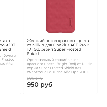
та от
Жесткий чехол красного цвета
ro и 10T
от Nillkin для OnePlus ACE Pro и
Shield
10T 5G, серия Super Frosted
Shield
л белого
r Frosted
Оригинальный тонкий чехол
лас Айс
красного цвета (Bright Red) от Nillkin
серии Super Frosted Shield для
смартфона ВанПлас Айс Про и 10Т...
990 руб
950 руб