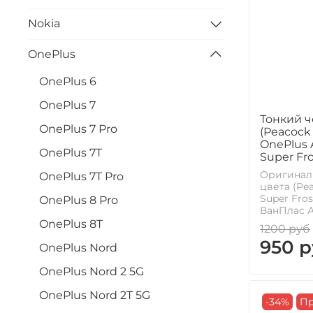
Nokia
OnePlus
OnePlus 6
OnePlus 7
Тонкий ч
OnePlus 7 Pro
(Peacock 
OnePlus 
OnePlus 7T
Super Fro
Оригинал
OnePlus 7T Pro
цвета (Pea
Super Fro
OnePlus 8 Pro
ВанПлас Ай
OnePlus 8T
1200 руб
950 р
OnePlus Nord
OnePlus Nord 2 5G
OnePlus Nord 2T 5G
-34%
Пр