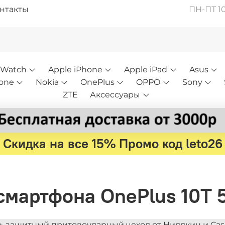
нтакты
ПН-ПТ 10:
 Watch
Apple iPhone
Apple iPad
Asus
one
Nokia
OnePlus
OPPO
Sony
ZTE
Аксессуары
Скидка на все 15% Промо код leto26
мартфона OnePlus 10T 5
ь защитный притовоударный чехол от Ниллкин и Case