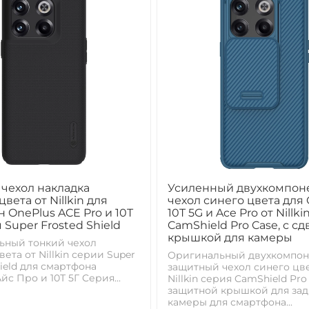
чехол накладка
Усиленный двухкомпон
вета от Nillkin для
чехол синего цвета для
 OnePlus ACE Pro и 10T
10T 5G и Ace Pro от Nillki
 Super Frosted Shield
CamShield Pro Case, с с
крышкой для камеры
ьный тонкий чехол
ета от Nillkin серии Super
Оригинальный двухкомпо
hield для смартфона
защитный чехол синего цве
йс Про и 10Т 5Г Cерия...
Nillkin серия CamShield Pro
защитной крышкой для за
камеры для смартфона...