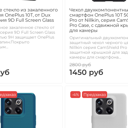
 стекло из закаленного
Чехол двухкомпонентны
я OnePlus 10T, от Dux
смартфон OnePlus 10T 5
ия 9D Full Screen Glass
Pro от Nillkin, серия Cam
Pro Case, с сдвижной к
ое закаленное стекло от
для камеры
серия 9D Full Screen Glass
тью 9H защищает OnePlus
Оригинальный двухкомпо
рапин.Покрыто
защитный чехол черного цв
м...
Nillkin серия CamShield Pro
защитной крышкой для за
камеры для смартфона...
2800 руб
руб
1450 руб
едзаказ
-4%
Предзаказ