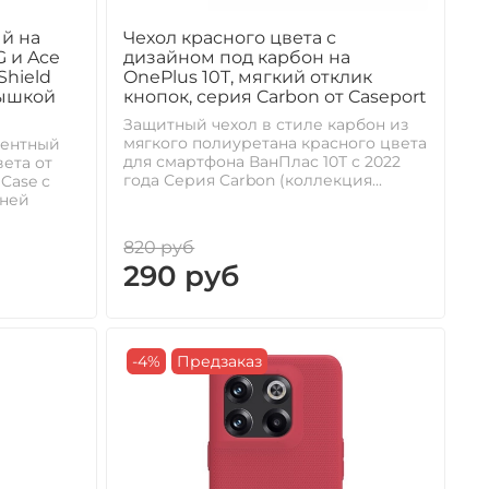
й на
Чехол красного цвета с
G и Ace
дизайном под карбон на
Shield
OnePlus 10T, мягкий отклик
рышкой
кнопок, серия Carbon от Caseport
Защитный чехол в стиле карбон из
мягкого полиуретана красного цвета
нентный
для смартфона ВанПлас 10Т с 2022
ета от
года Серия Carbon (коллекция...
 Case с
дней
820 руб
290 руб
-4%
Предзаказ