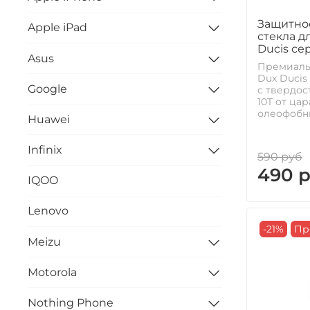
Защитное
Apple iPad
стекла дл
Ducis сер
Asus
Премиальн
Dux Ducis 
Google
с твердос
10T от ца
олеофобны
Huawei
Infinix
590 руб
490 
IQOO
Lenovo
-21%
Пр
Meizu
Motorola
Nothing Phone