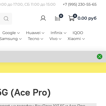
00 до 17:00, СБ 11:00 до 15:00
+7 (995) 230-55-65
0
0
0.00 руб
Google
Huawei
Infinix
IQOO
Samsung
Tecno
Vivo
Xiaomi
G (Ace Pro)
port на телефон ВанПлас 10Т 5Г и Асе Про