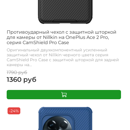
Противоударный чехол с защитной шторкой
для камеры от Nillkin на OnePlus Ace 2 Pro,
серия CamShield Pro Case
Оригинальный двухкомпонентный усиленный
защитный чехол от Nillkin черного цвета серия
CamShield Pro Case с защитной шторкой для задней
камеры на...
1790 руб
1360 руб
-24%