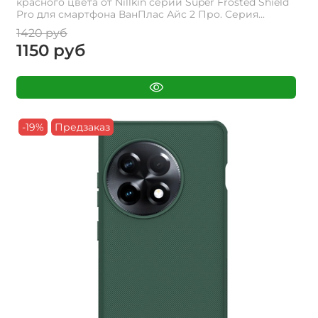
красного цвета от Nillkin серии Super Frosted Shield
Pro для смартфона ВанПлас Айс 2 Про. Cерия...
1420 руб
1150 руб
-19%
Предзаказ