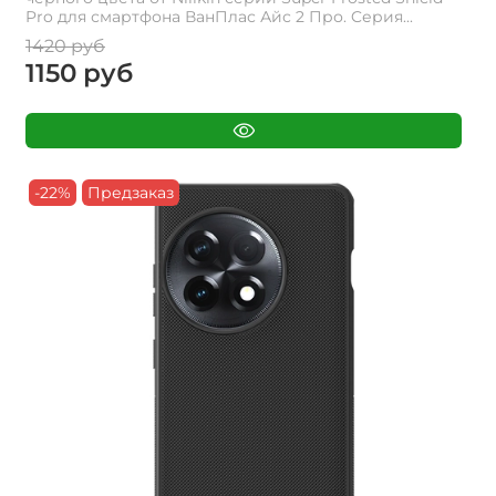
Pro для смартфона ВанПлас Айс 2 Про. Cерия...
1420 руб
1150 руб
-22%
Предзаказ