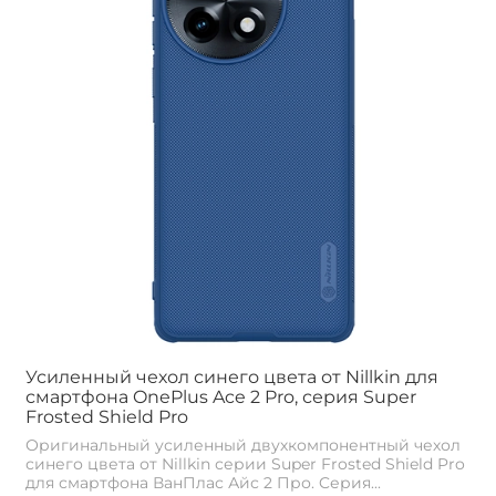
Усиленный чехол синего цвета от Nillkin для
смартфона OnePlus Ace 2 Pro, серия Super
Frosted Shield Pro
Оригинальный усиленный двухкомпонентный чехол
синего цвета от Nillkin серии Super Frosted Shield Pro
для смартфона ВанПлас Айс 2 Про. Cерия...