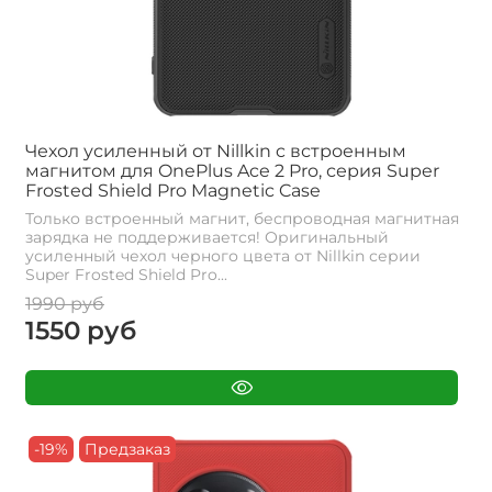
Чехол усиленный от Nillkin c встроенным
магнитом для OnePlus Ace 2 Pro, серия Super
Frosted Shield Pro Magnetic Case
Только встроенный магнит, беспроводная магнитная
зарядка не поддерживается! Оригинальный
усиленный чехол черного цвета от Nillkin серии
Super Frosted Shield Pro...
1990 руб
1550 руб
-19%
Предзаказ