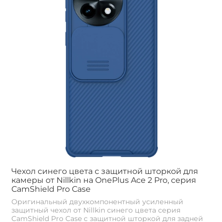
Чехол синего цвета с защитной шторкой для
камеры от Nillkin на OnePlus Ace 2 Pro, серия
CamShield Pro Case
Оригинальный двухкомпонентный усиленный
защитный чехол от Nillkin синего цвета серия
CamShield Pro Case с защитной шторкой для задней