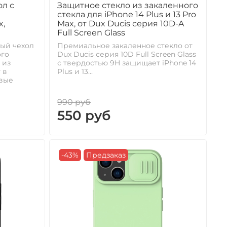
л с
Защитное стекло из закаленного
стекла для iPhone 14 Plus и 13 Pro
x,
Max, от Dux Ducis серия 10D-A
Full Screen Glass
ый чехол
Премиальное закаленное стекло от
ого
Dux Ducis серия 10D Full Screen Glass
 из
с твердостью 9H защищает iPhone 14
 в
Plus и 13...
овые
990 руб
550 руб
-43%
Предзаказ