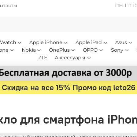
нтакты
ПН-ПТ 10:
 Watch
Apple iPhone
Apple iPad
Asus
one
Nokia
OnePlus
OPPO
Sony
ZTE
Аксессуары
Скидка на все 15% Промо код leto26
кло для смартфона iPhon
ь защитный противоударный чехол и стекло на смар