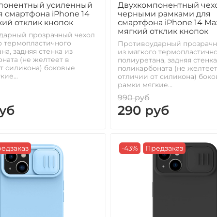
понентный усиленный
Двухкомпонентный чехо
я смартфона iPhone 14
черными рамками для
кий отклик кнопок
смартфона iPhone 14 Ma
мягкий отклик кнопок
дарный прозрачный чехол
о термопластичного
Противоударный прозрачн
на, задняя стенка из
из мягкого термопластичн
ната (не желтеет в
полиуретана, задняя стенка
т силикона) боковые
поликарбоната (не желтеет
ие...
отличии от силикона) бок
рамки мягкие...
990 руб
уб
290 руб
едзаказ
-43%
Предзаказ