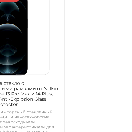
 стекло с
ыми рамками от Nillkin
e 13 Pro Max и 14 Plus,
nti-Explosion Glass
rotector
 импортный стеклянный
AGC и нанотехнология
 превосходными
и характеристиками для
iPhone 13 Pro Max и 14...