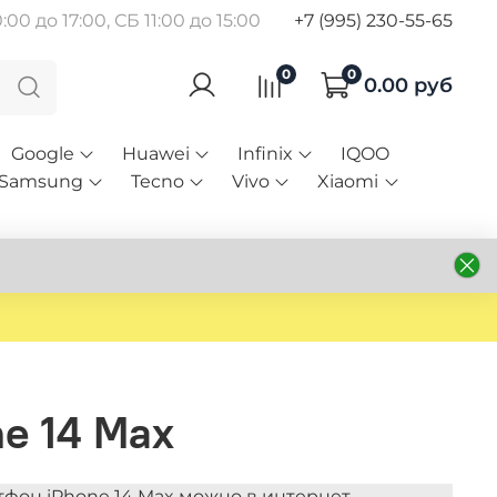
00 до 17:00, СБ 11:00 до 15:00
+7 (995) 230-55-65
0
0
0.00 руб
Google
Huawei
Infinix
IQOO
Samsung
Tecno
Vivo
Xiaomi
e 14 Max
тфон iPhone 14 Max можно в интернет