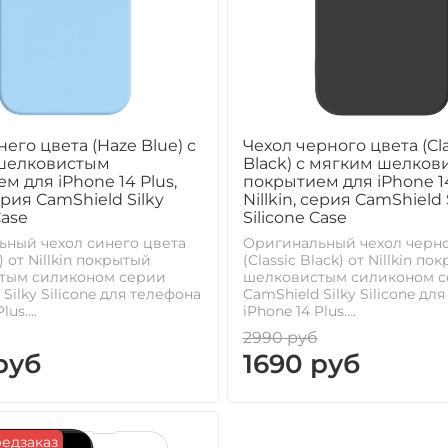
него цвета (Haze Blue) с
Чехол черного цвета (Cla
шелковистым
Black) с мягким шелков
м для iPhone 14 Plus,
покрытием для iPhone 14
серия CamShield Silky
Nillkin, серия CamShield 
Case
Silicone Case
ьный чехол синего цвета
Оригинальный чехол черно
) от Nillkin покрытый
(Classic Black) от Nillkin п
тым силиконом серии
шелковистым силиконом 
Silky Silicone для телефона
CamShield Silky Silicone дл
us....
iPhone 14 Plus....
2990 руб
руб
1690 руб
едзаказ