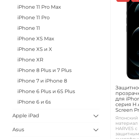
iPhone 11 Pro Max
iPhone 11 Pro
iPhone 11
iPhone XS Max
iPhone XS и X
iPhone XR
iPhone 8 Plus и 7 Plus
iPhone 7 и iPhone 8
Защитное
iPhone 6 Plus и 6S Plus
прозрачн
для iPhon
iPhone 6 и 6s
серия H A
Screen P
Apple iPad
Японский
материал 
HARVES с
Asus
защитным
смартфона 