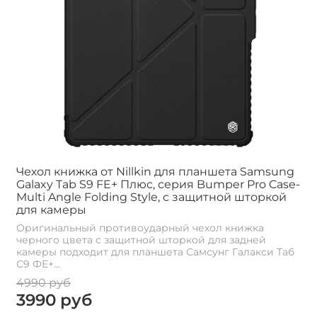
Чехол книжка от Nillkin для планшета Samsung
Galaxy Tab S9 FE+ Плюс, серия Bumper Pro Case-
Multi Angle Folding Style, с защитной шторкой
для камеры
Оригинальный противоударный чехол книжка
черного цвета с защитной шторкой для задней
камеры подходит для планшета Самсунг Галакси Таб
С9 ФЕ+...
4990 руб
3990 руб