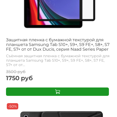
Защитная пленка с бумажной текстурой для
планшета Samsung Tab S10+, S9+, S9 FE+, S8+, S7
FE, S7+ от от Dux Ducis, серия Naad Series Paper
Съёмная защитная пленка с бумажной текстурой для
планшета Samsung Tab S10+, S9+, S9 FE+, S8+, S7 FE,
S7+ от от...
3500 руб
1750 руб
-50%