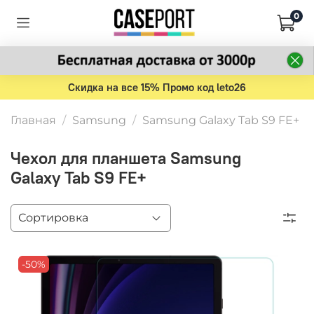
0
Скидка на все 15% Промо код leto26
Главная
Samsung
Samsung Galaxy Tab S9 FE+
Чехол для планшета Samsung
Galaxy Tab S9 FE+
-50%