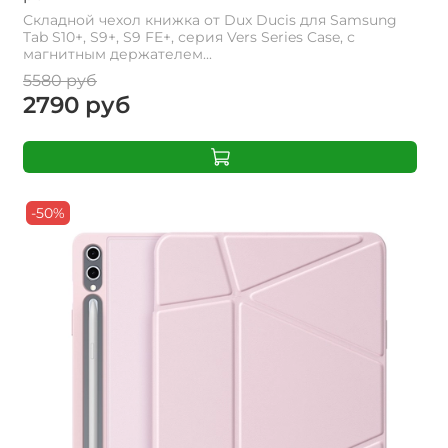
Складной чехол книжка от Dux Ducis для Samsung
Tab S10+, S9+, S9 FE+, серия Vers Series Case, с
магнитным держателем...
5580 руб
2790 руб
-50%