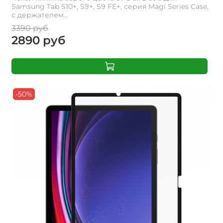
Samsung Tab S10+, S9+, S9 FE+, серия Magi Series Case,
с держателем...
3390 руб
2890 руб
-50%