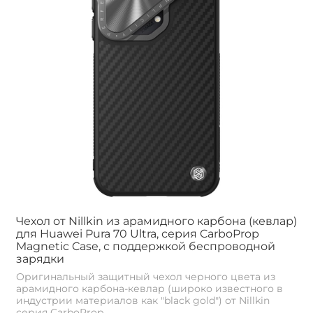
Чехол от Nillkin из арамидного карбона (кевлар)
для Huawei Pura 70 Ultra, серия CarboProp
Magnetic Case, с поддержкой беспроводной
зарядки
Оригинальный защитный чехол черного цвета из
арамидного карбона-кевлар (широко известного в
индустрии материалов как "black gold") от Nillkin
серия CarboProp...