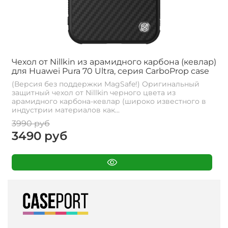
Чехол от Nillkin из арамидного карбона (кевлар)
для Huawei Pura 70 Ultra, серия CarboProp case
(Версия без поддержки MagSafe!) Оригинальный
защитный чехол от Nillkin черного цвета из
арамидного карбона-кевлар (широко известного в
индустрии материалов как...
3990 руб
3490 руб