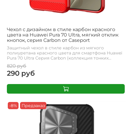
Чехол с дизайном в стиле карбон красного
цвета на Huawei Pura 70 Ultra, мягкий отклик
кнопок, серия Carbon от Caseport
Защитный чехол в стиле карбон из мягкого
полиуретана красного цвета для смартфона Huawei
Pura 70 Ultra Серия Carbon (коллекция тонких...
820 руб
290 руб
-8%
Предзаказ