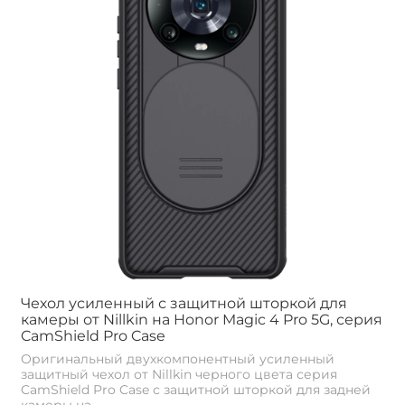
Чехол усиленный с защитной шторкой для
камеры от Nillkin на Honor Magic 4 Pro 5G, серия
CamShield Pro Case
Оригинальный двухкомпонентный усиленный
защитный чехол от Nillkin черного цвета серия
CamShield Pro Case с защитной шторкой для задней