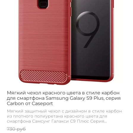
Мягкий чехол красного цвета в стиле карбон
для смартфона Samsung Galaxy S9 Plus, серия
Carbon от Caseport
Мягкий защитный чехол с дизайном в стиле карбон
из плотного полиуретана красного цвета для
смартфона Самсунг Галакси С9 Плюс Серия...
730 руб