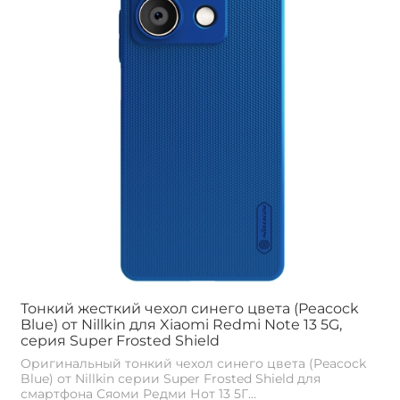
Тонкий жесткий чехол синего цвета (Peacock
Blue) от Nillkin для Xiaomi Redmi Note 13 5G,
серия Super Frosted Shield
Оригинальный тонкий чехол синего цвета (Peacock
Blue) от Nillkin серии Super Frosted Shield для
смартфона Сяоми Редми Нот 13 5Г...