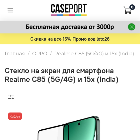
0
Скидка на все 15% Промо код leto26
Главная
OPPO
Realme C85 (5G/4G) и 15x (India)
Стекло на экран для смартфона
Realme C85 (5G/4G) и 15x (India)
-50%