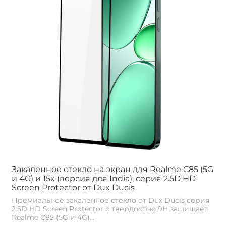
Закаленное стекло на экран для Realme C85 (5G
и 4G) и 15x (версия для India), серия 2.5D HD
Screen Protector от Dux Ducis
Премиальное закаленное стекло от Dux Ducis серия
2.5D HD Screen Protector с твердостью 9H защищает
Realme C85 (5G и 4G)...