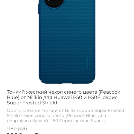
Тонкий жесткий чехол синего цвета (Peacock
Blue) от Nillkin для Huawei P50 и P50E, серия
Super Frosted Shield
Оригинальный тонкий от Nillkin серии Super Frosted
Shield чехол синего цвета (Peacock Blue) для
смартфона Хуавей П50 Cерия чехлов Super...
1180 руб