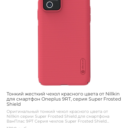
Тонкий жесткий чехол красного цвета от Nillkin
для смартфон Oneplus 9RT, серия Super Frosted
Shield
Оригинальный тонкий чехол красного цвета от
Nillkin серии Super Frosted Shield для смартфона
ВанПлас 9РТ Cерия чехлов Super Frosted Shield...