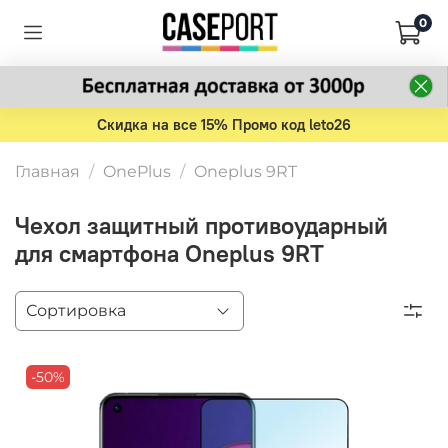
0
Скидка на все 15% Промо код leto26
Главная
OnePlus
Oneplus 9RT
Чехол защитный противоударный
для смартфона Oneplus 9RT
-50%