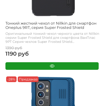
Тонкий жесткий чехол от Nillkin для смартфон
Oneplus 9RT, серия Super Frosted Shield
Оригинальный тонкий чехол черного цвета от Nillkin
серии Super Frosted Shield для смартфона ВанПлас
9РТ Cерия чехлов Super Frosted Shield...
1390 руб
1190 руб
-28%
Предзаказ