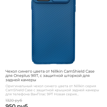
Чехол синего цвета от Nillkin CamShield Case
для Oneplus 9RT, с защитной шторкой для
задней камеры
Оригинальный чехол синего цвета от Nillkin серия
CamShield Case с защитной крышкой задней камеры
для телефона ВанПлас 9РТ Новая серия...
1320 руб
950 руб