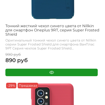
Тонкий жесткий чехол синего цвета от Nillkin
для смартфон Oneplus 9RT, серия Super Frosted
Shield
Оригинальный тонкий чехол синего цвета от Nillkin
серии Super Frosted Shield для смартфона ВанПлас
9РТ Cерия чехлов Super Frosted Shield...
990 руб
890 руб
-29%
Предзаказ