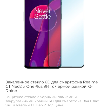
Закаленное стекло 6D для смартфона Realme
GT Neo2 и OnePlus 9RT с черной рамкой, G-
Rhino
Защитное стекло с черными рамками и
закругленными краями 6D для смартфона Ван Плас
9РТ и Реалми ГТ Нео 2. Толщина...