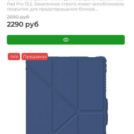
Pad Pro 13.2. Закаленное стекло имеет антибликовое
покрытие для предотвращения бликов....
2690 руб
2290 руб
-14%
Предзаказ