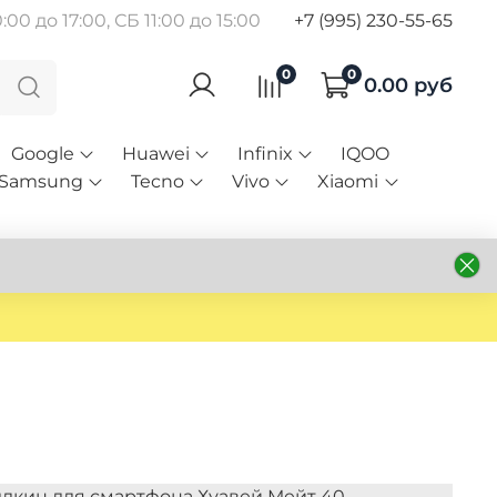
00 до 17:00, СБ 11:00 до 15:00
+7 (995) 230-55-65
0
0
0.00 руб
Google
Huawei
Infinix
IQOO
Samsung
Tecno
Vivo
Xiaomi
ллкин для смартфона Хуавей Мейт 40