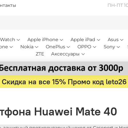
нтакты
ПН-ПТ 10:
 Watch
Apple iPhone
Apple iPad
Asus
one
Nokia
OnePlus
OPPO
Sony
ZTE
Аксессуары
Скидка на все 15% Промо код leto26
артфона Huawei Mate 40
ь защитный противоударный чехол от Caseport и Ни