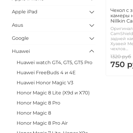
Чехол с 
Apple iPad
камеры н
Nillkin C
Asus
Оригиналь
CamShield
Google
задней ка
Хуавей Ме
чехлов...
Huawei
1320 руб
750 р
Huawei watch GT4, GT5, GT5 Pro
Huawei FreeBuds 4 и 4E
Huawei Honor Magic V3
Honor Magic 8 Lite (X9d и X70)
Honor Magic 8 Pro
Honor Magic 8
Honor Magic 8 Pro Air