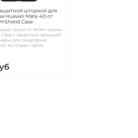
защитной шторкой для
а Huawei Mate 40 от
amShield Case
ный чехол от Nillkin серии
 Case с защитной крышкой
меры для смартфона
йт 40 Новая серия
уб