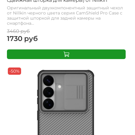
сдвижная шторка для камеры) от Nillkin
Оригинальный двухкомпонентный защитный чехол
от Nillkin черного цвета серия CamShield Pro Case с
защитной шторкой для задней камеры на
смартфона...
3460 руб
1730 руб
-50%