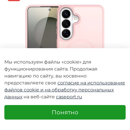
Мы используем файлы «cookie» для
функционирования сайта. Продолжая
навигацию по сайту, вы косвенно
предоставляете свое
согласие на использование
файлов cookie и
на обработку персональных
данных
на веб-сайте
caseport.ru
Понятно
Чехол светло-розового цвета с MagSafe для
Samsung Galaxy S26+ Плюс, серия Yind Series от
Dux Ducis