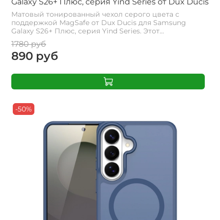
Galaxy S26+ Плюс, серия Yind Series от Dux Ducis
Матовый тонированный чехол серого цвета с
поддержкой MagSafe от Dux Ducis для Samsung
Galaxy S26+ Плюс, серия Yind Series. Этот...
1780 руб
890 руб
-50%