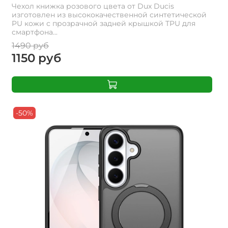
Чехол книжка розового цвета от Dux Ducis
изготовлен из высококачественной синтетической
PU кожи с прозрачной задней крышкой TPU для
смартфона...
1490 руб
1150 руб
-50%