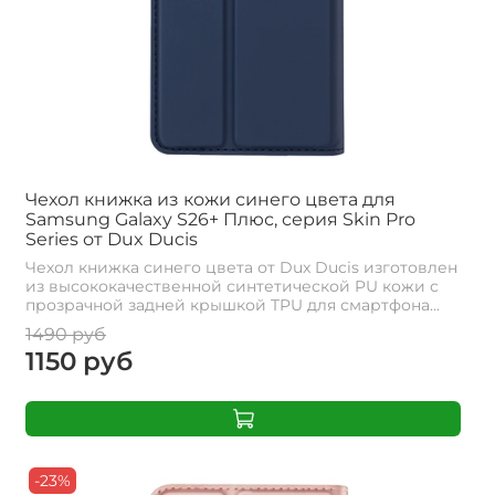
Чехол книжка из кожи синего цвета для
Samsung Galaxy S26+ Плюс, серия Skin Pro
Series от Dux Ducis
Чехол книжка синего цвета от Dux Ducis изготовлен
из высококачественной синтетической PU кожи с
прозрачной задней крышкой TPU для смартфона...
1490 руб
1150 руб
-23%