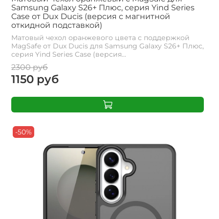
Samsung Galaxy S26+ Плюс, серия Yind Series
Case от Dux Ducis (версия с магнитной
откидной подставкой)
Матовый чехол оранжевого цвета с поддержкой
MagSafe от Dux Ducis для Samsung Galaxy S26+ Плюс,
серия Yind Series Case (версия...
2300 руб
1150 руб
-50%