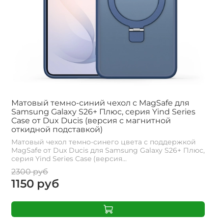
Матовый темно-синий чехол с MagSafe для
Samsung Galaxy S26+ Плюс, серия Yind Series
Case от Dux Ducis (версия с магнитной
откидной подставкой)
Матовый чехол темно-синего цвета с поддержкой
MagSafe от Dux Ducis для Samsung Galaxy S26+ Плюс,
серия Yind Series Case (версия...
2300 руб
1150 руб