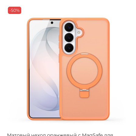
-50%
Матовый чехол оранжевый с MagSafe для