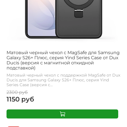
Матовый черный чехол с MagSafe для Samsung
Galaxy S26+ Плюс, серия Yind Series Case от Dux
Ducis (версия с магнитной откидной
подставкой)
Матовый черный чехол с поддержкой MagSafe от Dux
Ducis для Samsung Galaxy S26+ Плюс, серия Yind
Series Case (версия с...
2300 руб
1150 руб