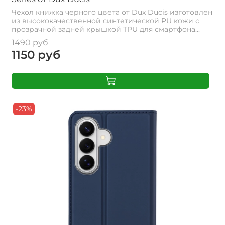
Чехол книжка черного цвета от Dux Ducis изготовлен
из высококачественной синтетической PU кожи с
прозрачной задней крышкой TPU для смартфона...
1490 руб
1150 руб
-23%