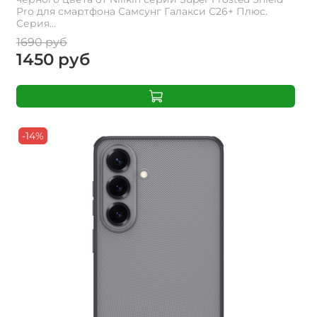
Pro для смартфона Самсунг Галакси С26+ Плюс.
Cерия...
1690 руб
1450 руб
-14%