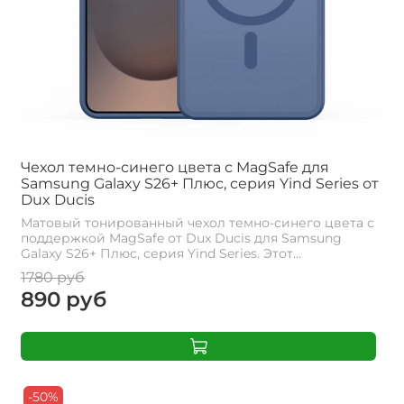
Чехол темно-синего цвета с MagSafe для
Samsung Galaxy S26+ Плюс, серия Yind Series от
Dux Ducis
Матовый тонированный чехол темно-синего цвета с
поддержкой MagSafe от Dux Ducis для Samsung
Galaxy S26+ Плюс, серия Yind Series. Этот...
1780 руб
890 руб
-50%