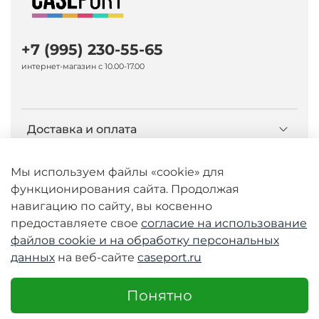
+7 (995) 230-55-65
интернет-магазин с 10.00-17.00
Доставка и оплата
О компании Caseport
Мы используем файлы «cookie» для
функционирования сайта. Продолжая
навигацию по сайту, вы косвенно
Бренд Nillkin
предоставляете свое
согласие на использование
файлов cookie и
на обработку персональных
данных
на веб-сайте
caseport.ru
© 2026 Любое использование контента без
письменного разрешения запрещено
Понятно
Интернет-магазин caseport.ru