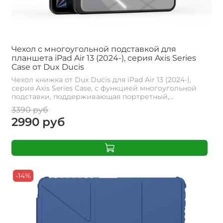
Чехол с многоугольной подставкой для
планшета iPad Air 13 (2024-), серия Axis Series
Case от Dux Ducis
Чехол книжка от Dux Ducis для iPad Air 13 (2024-),
серия Axis Series Case, с функцией многоугольной
подставки, поддерживающая портретный,...
3390 руб
2990 руб
-14%