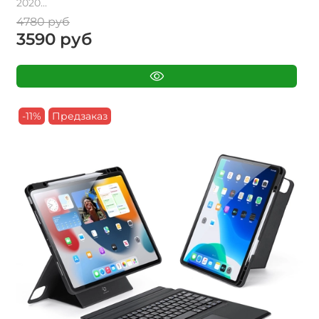
2020...
4780 руб
3590 руб
-11%
Предзаказ