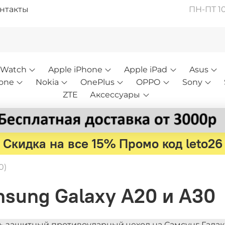
нтакты
ПН-ПТ 10:
 Watch
Apple iPhone
Apple iPad
Asus
one
Nokia
OnePlus
OPPO
Sony
ZTE
Аксессуары
Скидка на все 15% Промо код leto26
0)
msung Galaxy A20 и A30
ь защитный противоударный чехол на Самсунг Галак