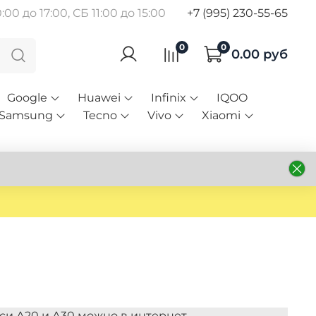
00 до 17:00, СБ 11:00 до 15:00
+7 (995) 230-55-65
0
0
0.00 руб
Google
Huawei
Infinix
IQOO
Samsung
Tecno
Vivo
Xiaomi
си А20 и А30 можно в интернет