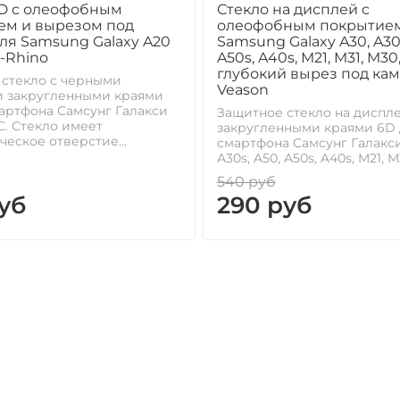
6D c олеофобным
Стекло на дисплей c
ем и вырезом под
олеофобным покрытием
ля Samsung Galaxy A20
Samsung Galaxy A30, A30s
G-Rhino
A50s, A40s, M21, M31, M30
глубокий вырез под кам
 стекло с черными
Veason
и закругленными краями
артфона Самсунг Галакси
Защитное стекло на диспле
С. Стекло имеет
закругленными краями 6D 
ческое отверстие...
смартфона Самсунг Галакси
A30s, A50, A50s, A40s, M21, M3
540 руб
уб
290 руб