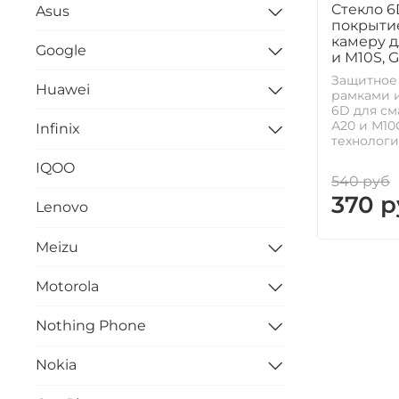
Cтекло 
Asus
покрыти
камеру д
Google
и M10S, 
Защитное
Huawei
рамками 
6D для см
А20 и М10
Infinix
технологи
IQOO
540 руб
370 р
Lenovo
Meizu
Motorola
Nothing Phone
Nokia