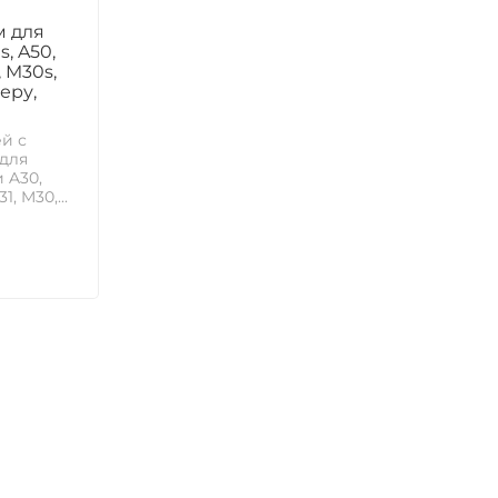
 для
, A50,
, M30s,
еру,
й с
для
 A30,
1, M30,...