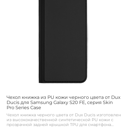
Чехол книжка из PU кожи черного цвета от Dux
Ducis для Samsung Galaxy S20 FE, серия Skin
Pro Series Case
Чехол книжка черного цвета от Dux Ducis изготовлен
из высококачественной синтетической PU кожи с
прозрачной задней крышкой TPU для смартфона...