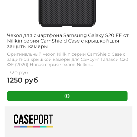
Чехол для смартфона Samsung Galaxy S20 FE от
Nillkin серия CamShield Case с крышкой для
защиты камеры
Оригинальный чехол Nillkin серии CamShield Case с
защитной крышкой камеры для Самсунг Галакси C20
ФЕ (2020) Новая серия чехлов Nillkin...
1320 руб
1250 руб