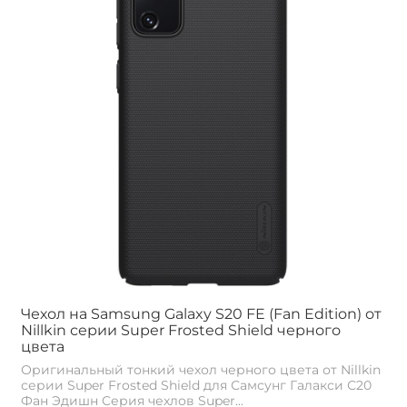
Чехол на Samsung Galaxy S20 FE (Fan Edition) от
Nillkin серии Super Frosted Shield черного
цвета
Оригинальный тонкий чехол черного цвета от Nillkin
серии Super Frosted Shield для Самсунг Галакси С20
Фан Эдишн Cерия чехлов Super...