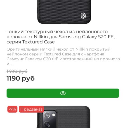
Тонкий текстурный чехол из нейлонового
волокна от Nillkin для Samsung Galaxy S20 FE,
серия Textured Case
Оригинальный мягкий чехол от Nillkin покрытый
нейлоном серии Textured Case для смартфона
Самсунг Галакси С20 ФЕ Изготовленный из прочного
и...
1490 руб
1190 руб
-7%
Предзаказ