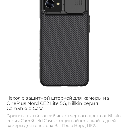
Чехол с защитной шторкой для камеры на
OnePlus Nord CE2 Lite 5G, Nillkin серия
CamShield Case
Оригинальный тонкий чехол черного цвета от Nillkin
серия CamShield Case с защитной крышкой задней
камеры для телефона ВанПлас Норд ЦЕ2...