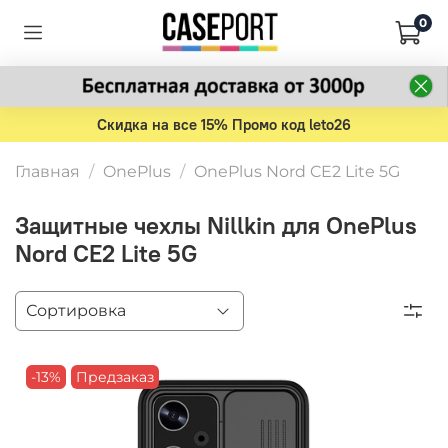
0
Скидка на все 15% Промо код leto26
Главная
OnePlus
OnePlus Nord CE2 Lite 5G
Защитные чехлы Nillkin для OnePlus
Nord CE2 Lite 5G
-13%
Предзаказ