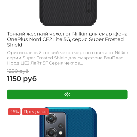
Тонкий жесткий чехол от Nillkin для смартфона
OnePlus Nord CE2 Lite 5G, серия Super Frosted
Shield
Оригинальный тонкий чехол черного цвета от Nillkin
серии Super Frosted Shield для смартфона ВанПлас
Норд ЦЕ2 Лайт 5Г Cерия чехлов...
1290 руб
1150 руб
-16%
Предзаказ