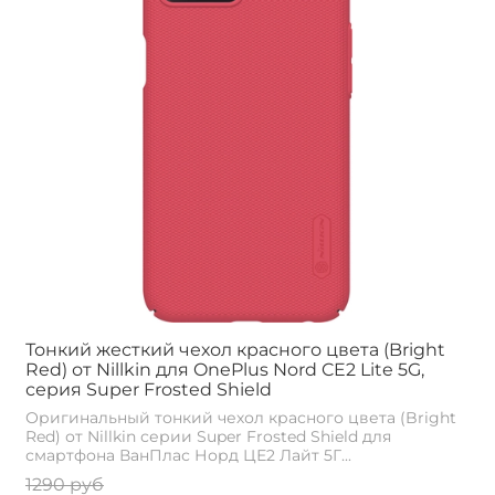
Тонкий жесткий чехол красного цвета (Bright
Red) от Nillkin для OnePlus Nord CE2 Lite 5G,
серия Super Frosted Shield
Оригинальный тонкий чехол красного цвета (Bright
Red) от Nillkin серии Super Frosted Shield для
смартфона ВанПлас Норд ЦЕ2 Лайт 5Г...
1290 руб