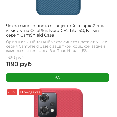
Чехол синего цвета с защитной шторкой для
камеры на OnePlus Nord CE2 Lite 5G, Nillkin
серия CamShield Case
Оригинальный тонкий чехол синего цвета от Nillkin
серия CamShield Case с защитной крышкой задней
камеры для телефона ВанПлас Норд ЦЕ2...
1320 руб
1190 руб
-16%
Предзаказ