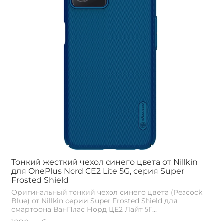
Тонкий жесткий чехол синего цвета от Nillkin
для OnePlus Nord CE2 Lite 5G, серия Super
Frosted Shield
Оригинальный тонкий чехол синего цвета (Peacock
Blue) от Nillkin серии Super Frosted Shield для
смартфона ВанПлас Норд ЦЕ2 Лайт 5Г...