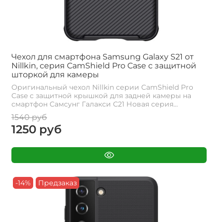
Чехол для смартфона Samsung Galaxy S21 от
Nillkin, серия CamShield Pro Case с защитной
шторкой для камеры
Оригинальный чехол Nillkin серии CamShield Pro
Case с защитной крышкой для задней камеры на
смартфон Самсунг Галакси С21 Новая серия...
1540 руб
1250 руб
-14%
Предзаказ