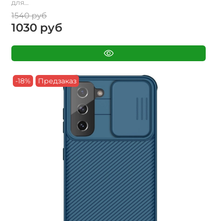
для...
1540 руб
1030 руб
-18%
Предзаказ