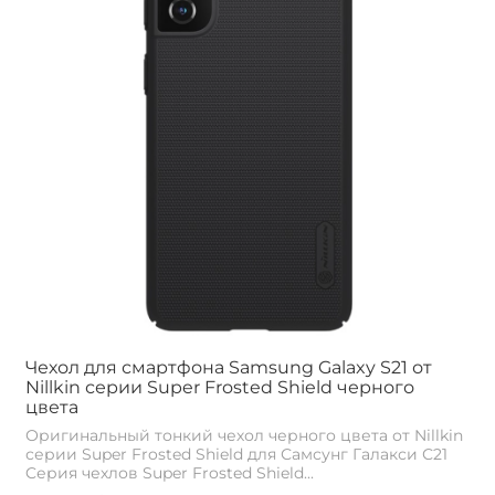
Чехол для смартфона Samsung Galaxy S21 от
Nillkin серии Super Frosted Shield черного
цвета
Оригинальный тонкий чехол черного цвета от Nillkin
серии Super Frosted Shield для Самсунг Галакси С21
Cерия чехлов Super Frosted Shield...