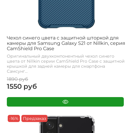
Чехол синего цвета с защитной шторкой для
камеры для Samsung Galaxy S21 от Nillkin, серия
CamShield Pro Case
Оригинальный двухкомпонентный чехол синего
цвета от Nillkin серии CamShield Pro Case с защитной
крышкой для задней камеры для смартфона
Самсунг...
1890 руб
1550 руб
-16%
Предзаказ