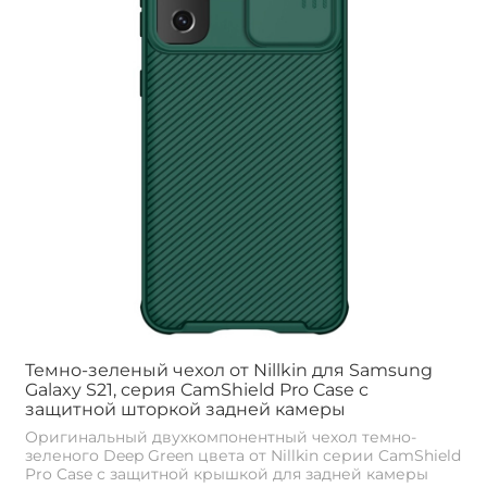
Темно-зеленый чехол от Nillkin для Samsung
Galaxy S21, серия CamShield Pro Case с
защитной шторкой задней камеры
Оригинальный двухкомпонентный чехол темно-
зеленого Deep Green цвета от Nillkin серии CamShield
Pro Case с защитной крышкой для задней камеры