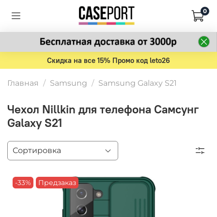
0
Скидка на все 15% Промо код leto26
Главная
Samsung
Samsung Galaxy S21
Чехол Nillkin для телефона Самсунг
Galaxy S21
-33%
Предзаказ