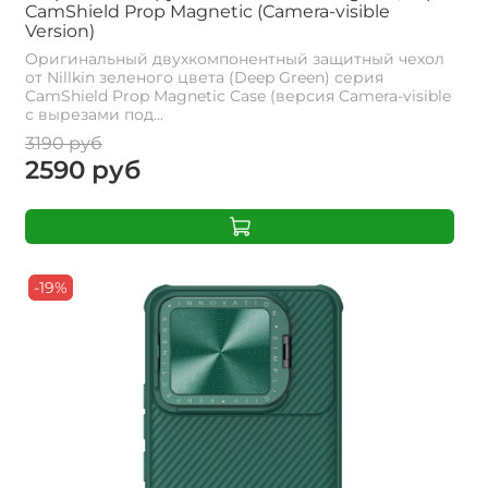
CamShield Prop Magnetic (Camera-visible
Version)
Оригинальный двухкомпонентный защитный чехол
от Nillkin зеленого цвета (Deep Green) серия
CamShield Prop Magnetic Case (версия Camera-visible
с вырезами под...
3190 руб
2590 руб
-19%