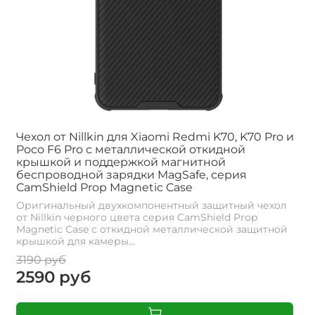
Чехол от Nillkin для Xiaomi Redmi K70, K70 Pro и
Poco F6 Pro с металлической откидной
крышкой и поддержкой магнитной
беспроводной зарядки MagSafe, серия
CamShield Prop Magnetic Case
Оригинальный двухкомпонентный защитный чехол
от Nillkin черного цвета серия CamShield Prop
Magnetic Case с откидной металлической защитной
крышкой для камеры...
3190 руб
2590 руб