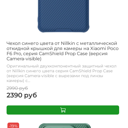
Чехол синего цвета от Nillkin с металлической
откидной крышкой для камеры на Xiaomi Poco
F6 Pro, серия CamShield Prop Case (версия
Camera-visible)
Оригинальный двухкомпонентный защитный чехол
от Nillkin синего цвета серия CamShield Prop Case
(версия Camera-visible с вырезами под линзы
камеры) с...
2990 руб
2390 руб
-19%