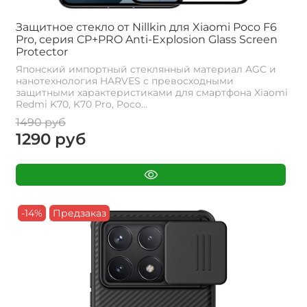
Защитное стекло от Nillkin для Xiaomi Poco F6
Pro, серия CP+PRO Anti-Explosion Glass Screen
Protector
Японский импортный стеклянный материал AGC и
нанотехнология HARVES с превосходными
защитными характеристиками для смартфона Xiaomi
Redmi K70, K70 Pro, Poco...
1490 руб
1290 руб
-14%
Предзаказ