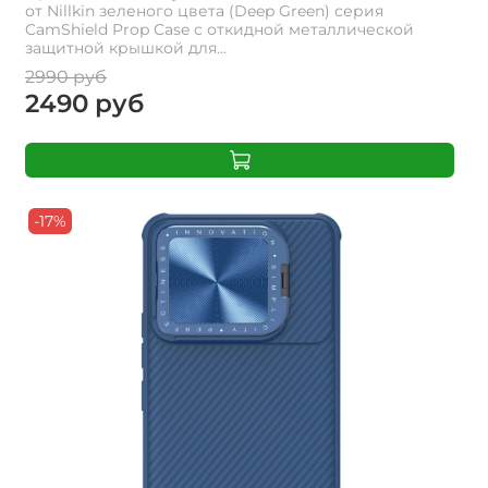
от Nillkin зеленого цвета (Deep Green) серия
CamShield Prop Case с откидной металлической
защитной крышкой для...
2990 руб
2490 руб
-17%