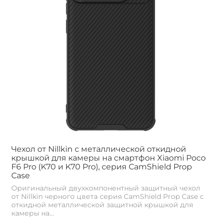
Чехол от Nillkin с металлической откидной
крышкой для камеры на смартфон Xiaomi Poco
F6 Pro (K70 и K70 Pro), серия CamShield Prop
Case
Оригинальный двухкомпонентный защитный чехол
от Nillkin черного цвета серия CamShield Prop Case с
откидной металлической защитной крышкой для
камеры на...