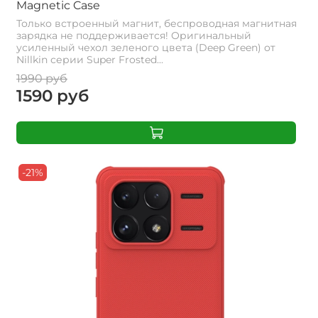
Magnetic Case
Только встроенный магнит, беспроводная магнитная
зарядка не поддерживается! Оригинальный
усиленный чехол зеленого цвета (Deep Green) от
Nillkin серии Super Frosted...
1990 руб
1590 руб
-21%