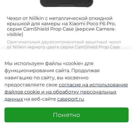
Чехол от Nillkin с металлической откидной
крышкой для камеры на Xiaomi Poco F6 Pro,
серия CamShield Prop Case (версия Camera-
visible)
Оригинальный двухкомпонентный защитный чехол
от Nillkin черного цвета серия CamShield Prop Case
(версия Camera-visible с вырезами под линзы
камеры) с...
Мы используем файлы «cookie» для
2990 руб
функционирования сайта. Продолжая
2390 руб
навигацию по сайту, вы косвенно
предоставляете свое
согласие на использование
файлов cookie и
на обработку персональных
данных
на веб-сайте
caseport.ru
-20%
Предзаказ
Понятно