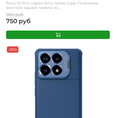
Poco F6 Pro, серия Aimo Series Case. Сочетание
жесткой задней панели из...
990 руб
750 руб
-20%