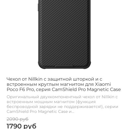
Чехол от Nillkin с защитной шторкой и с
встроенным круглым магнитом для Xiaomi
Poco F6 Pro, серия CamShield Pro Magnetic Case
Оригинальный двухкомпонентный чехол от Nillkin с
встроенным мощным магнитом (функция
беспроводной зарядки не поддерживается!), серии
CamShield Pro Magnetic Case и...
2090 руб
1790 руб