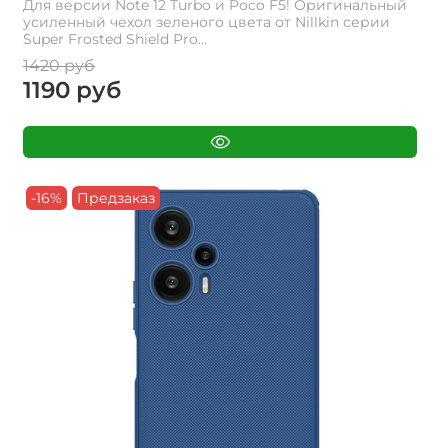
Для версии Note 12 Turbo и Poco F5! Оригинальный
усиленный чехол зеленого цвета от Nillkin серии
Super Frosted Shield Pro...
1420 руб
1190 руб
-16%
Предзаказ