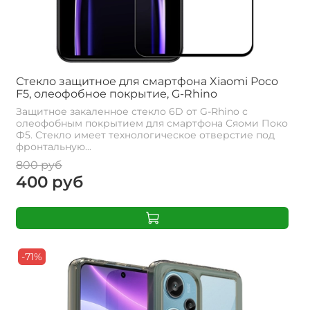
Стекло защитное для смартфона Xiaomi Poco
F5, олеофобное покрытие, G-Rhino
Защитное закаленное стекло 6D от G-Rhino с
олеофобным покрытием для смартфона Сяоми Поко
Ф5. Стекло имеет технологическое отверстие под
фронтальную...
800 руб
400 руб
-71%