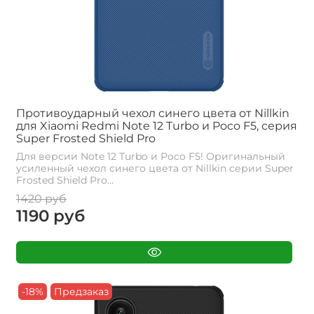
Противоударный чехол синего цвета от Nillkin
для Xiaomi Redmi Note 12 Turbo и Poco F5, серия
Super Frosted Shield Pro
Для версии Note 12 Turbo и Poco F5! Оригинальный
усиленный чехол синего цвета от Nillkin серии Super
Frosted Shield Pro...
1420 руб
1190 руб
-18%
Предзаказ