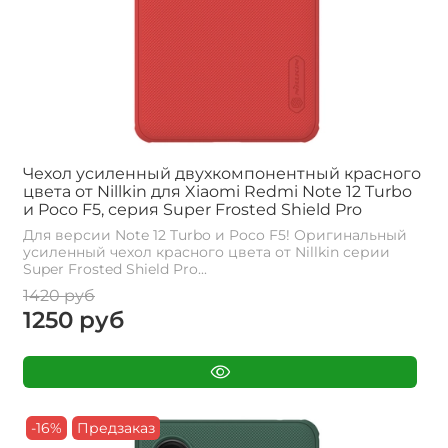
Чехол усиленный двухкомпонентный красного
цвета от Nillkin для Xiaomi Redmi Note 12 Turbo
и Poco F5, серия Super Frosted Shield Pro
Для версии Note 12 Turbo и Poco F5! Оригинальный
усиленный чехол красного цвета от Nillkin серии
Super Frosted Shield Pro...
1420 руб
1250 руб
-16%
Предзаказ