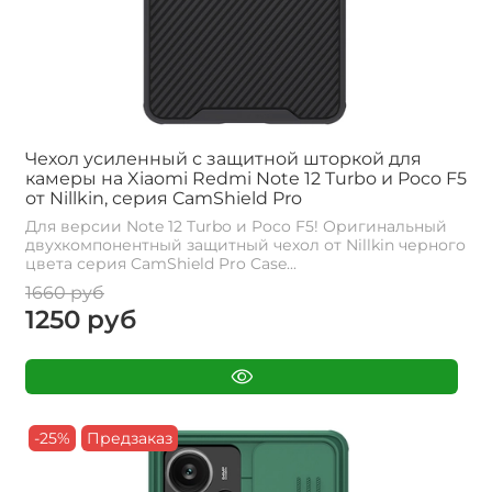
Чехол усиленный с защитной шторкой для
камеры на Xiaomi Redmi Note 12 Turbo и Poco F5
от Nillkin, серия CamShield Pro
Для версии Note 12 Turbo и Poco F5! Оригинальный
двухкомпонентный защитный чехол от Nillkin черного
цвета серия CamShield Pro Case...
1660 руб
1250 руб
-25%
Предзаказ