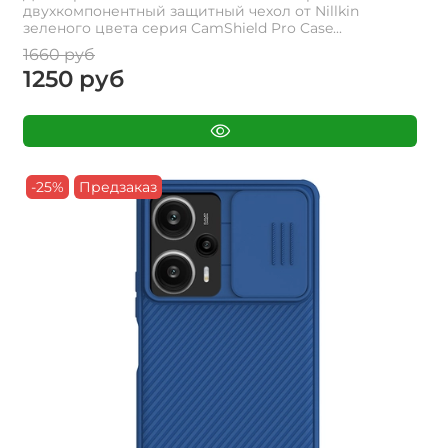
двухкомпонентный защитный чехол от Nillkin
зеленого цвета серия CamShield Pro Case...
1660 руб
1250 руб
-25%
Предзаказ