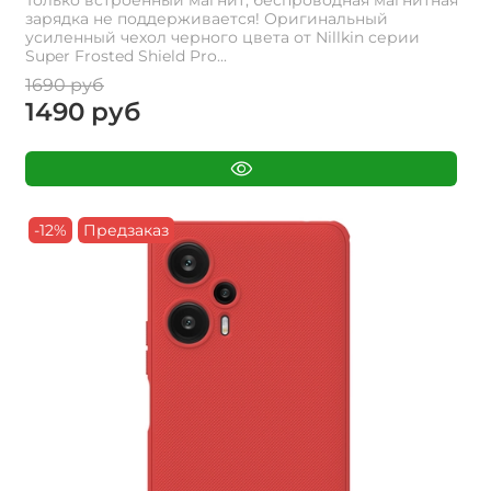
Только встроенный магнит, беспроводная магнитная
зарядка не поддерживается! Оригинальный
усиленный чехол черного цвета от Nillkin серии
Super Frosted Shield Pro...
1690 руб
1490 руб
-12%
Предзаказ