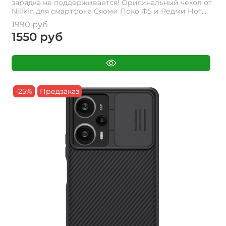
зарядка не поддерживается! Оригинальный чехол от
Nillkin для смартфона Сяоми Поко Ф5 и Редми Нот...
1990 руб
1550 руб
-25%
Предзаказ