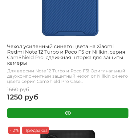
Чехол усиленный синего цвета на Xiaomi
Redmi Note 12 Turbo и Poco F5 от Nillkin, серия
CamShield Pro, сдвижная шторка для защиты
камеры
Для версии Note 12 Turbo и Poco F5! Оригинальный
двухкомпонентный защитный чехол от Nillkin синего
цвета серия CamShield Pro Case...
1660 руб
1250 руб
-12%
Предзаказ