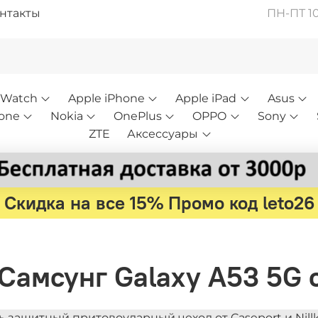
нтакты
ПН-ПТ 10:
 Watch
Apple iPhone
Apple iPad
Asus
one
Nokia
OnePlus
OPPO
Sony
ZTE
Аксессуары
Скидка на все 15% Промо код leto26
Самсунг Galaxy A53 5G с
ь защитный притовоударный чехол от Caseport и Nillk