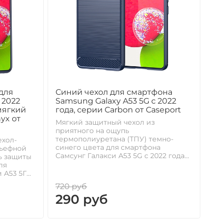
для
Синий чехол для смартфона
 2022
Samsung Galaxy A53 5G с 2022
мягкий
года, серии Carbon от Caseport
yx от
Мягкий защитный чехол из
приятного на ощупь
термополиуретана (ТПУ) темно-
хол-
синего цвета для смартфона
льефной
Самсунг Галакси А53 5G с 2022 года...
ь защиты
ля
А53 5Г...
720 руб
290 руб