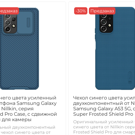
едзаказ
-30%
Предзаказ
него цвета усиленный
Чехол синего цвета ус
тфона Samsung Galaxy
двухкомпонентный от Nil
 Nillkin, серия
Samsung Galaxy A53 5G, 
d Pro Case, с сдвижной
Super Frosted Shield Pro
 для камеры
Оригинальный усиленный 
синего цвета от Nillkin сер
ьный двухкомпонентный
Frosted Shield Pro для сма
чехол синего цвета от