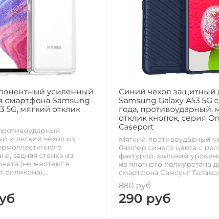
понентный усиленный
Синий чехол защитный 
ля смартфона Samsung
Samsung Galaxy A53 5G с
53 5G, мягкий отклик
года, противоударный, 
отклик кнопок, серия On
Caseport
противоударный
й и легкий чехол из
Мягкий противоударный че
ермопластичного
бампер синего цвета с ре
на, задняя стенка из
фактурой, высокий уровен
ната (не желтеет в
из плотного полиуретана д
 силикона),...
смартфона Самсунг Галакси 
880 руб
уб
290 руб