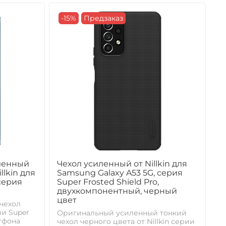
-15%
Предзаказ
иленный
Чехол усиленный от Nillkin для
lkin для
Samsung Galaxy A53 5G, серия
серия
Super Frosted Shield Pro,
двухкомпонентный, черный
цвет
чехол
ии Super
Оригинальный усиленный тонкий
ртфона
чехол черного цвета от Nillkin серии