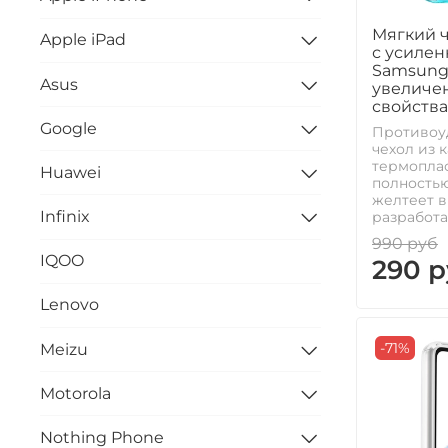
Мягкий 
Apple iPad
с усиле
Samsung 
Asus
увеличе
свойства
Google
Противоу
чехол из 
термоплас
Huawei
полностью
желтеет в
Infinix
разработа
990 руб
IQOO
290 р
Lenovo
-71%
Meizu
Motorola
Nothing Phone