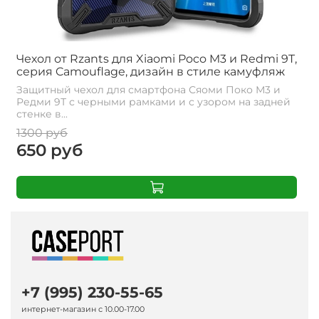
Чехол от Rzants для Xiaomi Poco M3 и Redmi 9T,
серия Camouflage, дизайн в стиле камуфляж
Защитный чехол для смартфона Сяоми Поко М3 и
Редми 9Т с черными рамками и с узором на задней
стенке в...
1300 руб
650 руб
+7 (995) 230-55-65
интернет-магазин с 10.00-17.00