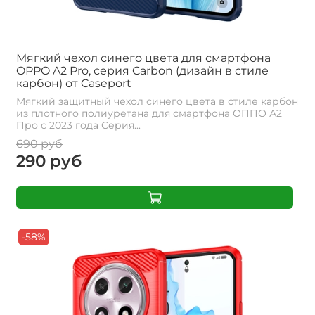
Мягкий чехол синего цвета для смартфона
OPPO A2 Pro, серия Carbon (дизайн в стиле
карбон) от Caseport
Мягкий защитный чехол синего цвета в стиле карбон
из плотного полиуретана для смартфона ОППО А2
Про с 2023 года Серия...
690 руб
290 руб
-58%