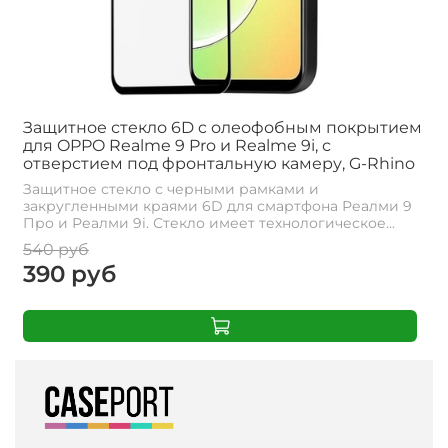
Защитное стекло 6D c олеофобным покрытием
для OPPO Realme 9 Pro и Realme 9i, с
отверстием под фронтальную камеру, G-Rhino
Защитное стекло с черными рамками и
закругленными краями 6D для смартфона Реалми 9
Про и Реалми 9i. Стекло имеет технологическое...
540 руб
390 руб