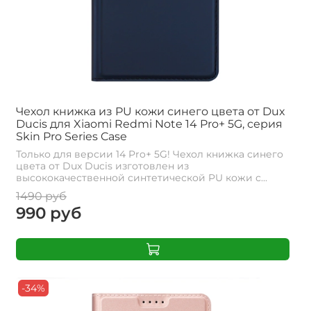
Чехол книжка из PU кожи синего цвета от Dux
Ducis для Xiaomi Redmi Note 14 Pro+ 5G, серия
Skin Pro Series Case
Только для версии 14 Pro+ 5G! Чехол книжка синего
цвета от Dux Ducis изготовлен из
высококачественной синтетической PU кожи с...
1490 руб
990 руб
-34%