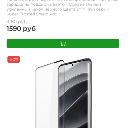
зарядка не поддерживается! Оригинальный
усиленный чехол черного цвета от Nillkin серии
Super Frosted Shield Pro...
3180 руб
1590 руб
-50%