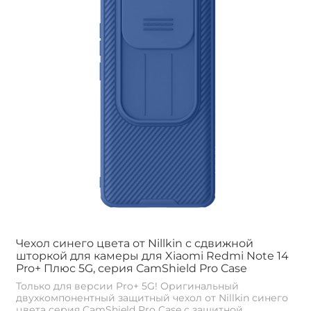
Чехол синего цвета от Nillkin с сдвижной
шторкой для камеры для Xiaomi Redmi Note 14
Pro+ Плюс 5G, серия CamShield Pro Case
Только для версии Pro+ 5G! Оригинальный
двухкомпонентный защитный чехол от Nillkin синего
цвета серия CamShield Pro Case с защитной