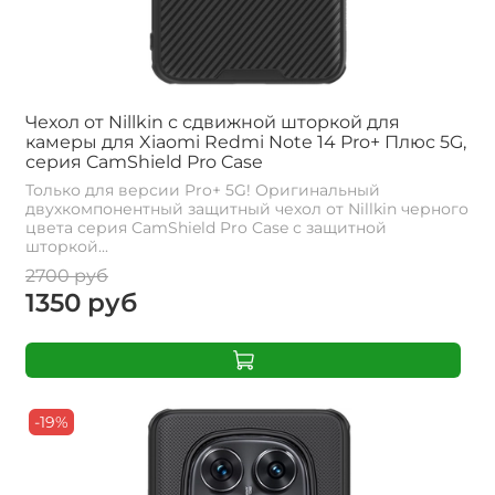
Чехол от Nillkin с сдвижной шторкой для
камеры для Xiaomi Redmi Note 14 Pro+ Плюс 5G,
серия CamShield Pro Case
Только для версии Pro+ 5G! Оригинальный
двухкомпонентный защитный чехол от Nillkin черного
цвета серия CamShield Pro Case с защитной
шторкой...
2700 руб
1350 руб
-19%