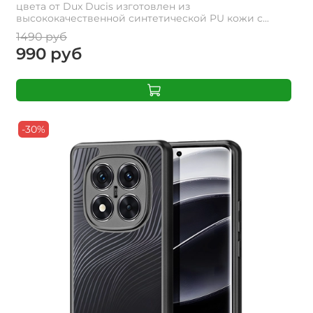
цвета от Dux Ducis изготовлен из
высококачественной синтетической PU кожи с...
1490 руб
990 руб
-30%