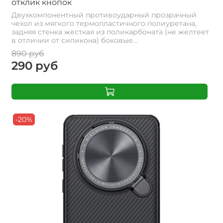
отклик кнопок
Двухкомпонентный противоударный прозрачный
чехол из мягкого термопластичного полиуретана,
задняя стенка жесткая из поликарбоната (не желтеет
в отличии от силикона) боковые...
890 руб
290 руб
-20%