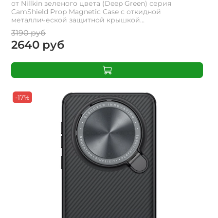
от Nillkin зеленого цвета (Deep Green) серия
CamShield Prop Magnetic Case с откидной
металлической защитной крышкой...
3190 руб
2640 руб
-17%