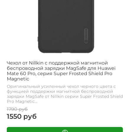
Чехол от Nillkin c поддержкой магнитной
беспроводной зарядки MagSafe для Huawei
Mate 60 Pro, серия Super Frosted Shield Pro
Magnetic
Оригинальный усиленный чехол черного цвета с
функцией поддержки магнитной беспроводной
зарядки MagSafe от Nillkin серии Super Frosted Shield
Pro Magnetic...
1790 руб
1550 руб