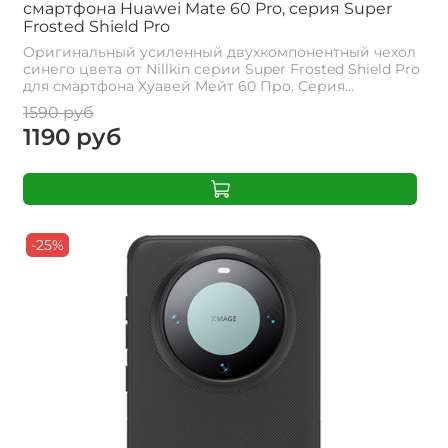
смартфона Huawei Mate 60 Pro, серия Super
Frosted Shield Pro
Оригинальный усиленный двухкомпонентный чехол
синего цвета от Nillkin серии Super Frosted Shield Pro
для смартфона Хуавей Мейт 60 Про. Cерия...
1590 руб
1190 руб
-25%