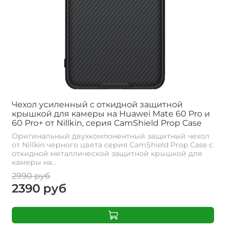
Чехол усиленный с откидной защитной
крышкой для камеры на Huawei Mate 60 Pro и
60 Pro+ от Nillkin, серия CamShield Prop Case
Оригинальный двухкомпонентный защитный чехол
от Nillkin черного цвета серия CamShield Prop Case с
откидной металлической защитной крышкой для
камеры на...
2990 руб
2390 руб