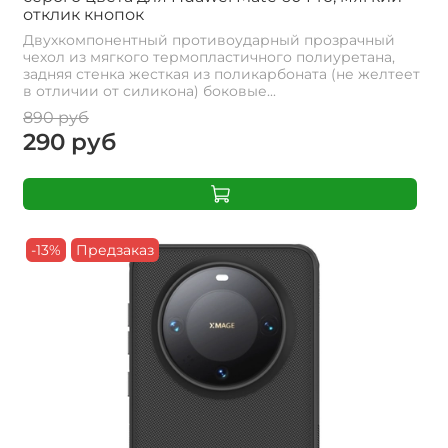
отклик кнопок
Двухкомпонентный противоударный прозрачный
чехол из мягкого термопластичного полиуретана,
задняя стенка жесткая из поликарбоната (не желтеет
в отличии от силикона) боковые...
890 руб
290 руб
-13%
Предзаказ