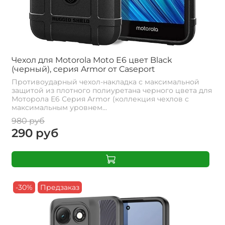
Чехол для Motorola Moto E6 цвет Black
(черный), серия Armor от Caseport
Противоударный чехол-накладка с максимальной
защитой из плотного полиуретана черного цвета для
Моторола Е6 Серия Armor (коллекция чехлов с
максимальным уровнем...
980 руб
290 руб
-30%
Предзаказ