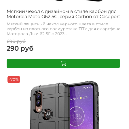
Мягкий чехол с дизайном в стиле карбон для
Motorola Moto G62 5G, серия Carbon от Caseport
Мягкий защитный чехол черного цвета в стиле
карбон из плотного полиуретана ТПУ для смартфона
Моторола Джи 62 5Г с 2023...
690 руб
290 руб
-70%