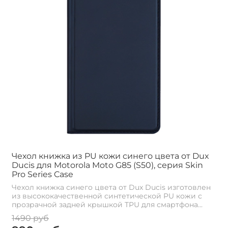
Чехол книжка из PU кожи синего цвета от Dux
Ducis для Motorola Moto G85 (S50), серия Skin
Pro Series Case
Чехол книжка синего цвета от Dux Ducis изготовлен
из высококачественной синтетической PU кожи с
прозрачной задней крышкой TPU для смартфона...
1490 руб