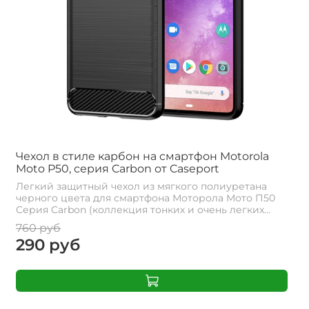
Чехол в стиле карбон на смартфон Motorola
Moto P50, серия Carbon от Caseport
Легкий защитный чехол из мягкого полиуретана
черного цвета для смартфона Моторола Мото П50
Серия Carbon (коллекция тонких и очень легких...
760 руб
290 руб