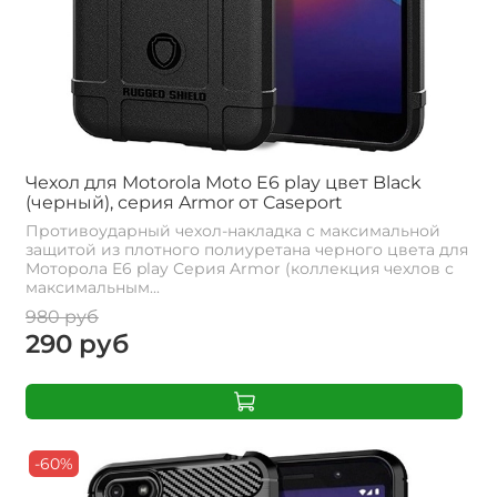
Чехол для Motorola Moto E6 play цвет Black
(черный), серия Armor от Caseport
Противоударный чехол-накладка с максимальной
защитой из плотного полиуретана черного цвета для
Моторола E6 play Серия Armor (коллекция чехлов с
максимальным...
980 руб
290 руб
-60%