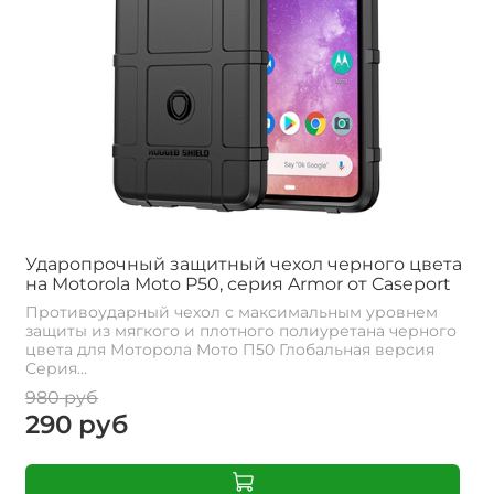
Ударопрочный защитный чехол черного цвета
на Motorola Moto P50, серия Armor от Caseport
Противоударный чехол с максимальным уровнем
защиты из мягкого и плотного полиуретана черного
цвета для Моторола Мото П50 Глобальная версия
Серия...
980 руб
290 руб