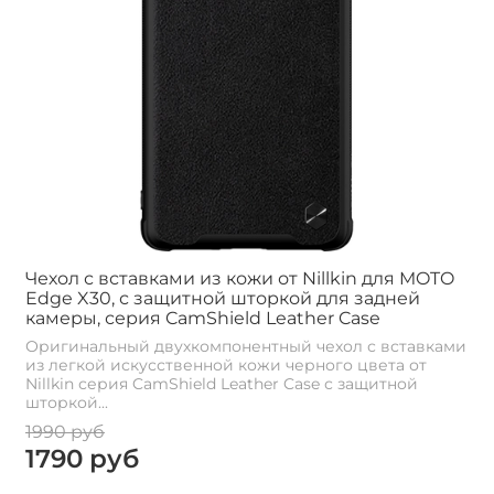
Чехол с вставками из кожи от Nillkin для MOTO
Edge X30, с защитной шторкой для задней
камеры, серия CamShield Leather Case
Оригинальный двухкомпонентный чехол с вставками
из легкой искусственной кожи черного цвета от
Nillkin серия CamShield Leather Case с защитной
шторкой...
1990 руб
1790 руб