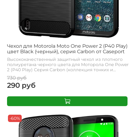
Чехол для Motorola Moto One Power 2 (P40 Play)
цвет Black (черный), серия Carbon от Caseport
Высококачественный защитный чехол из плотного
полиуретана черного цвета для Моторола One Power
2 (P40 Play) Серия Carbon (коллекция тонких и...
730 руб
290 руб
-60%