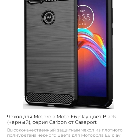
Чехол для Motorola Moto E6 play цвет Black
(черный), серия Carbon от Caseport
Высококачественный защитный чехол из плотного
полиуретана черного цвета для Моторола E6 play