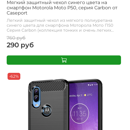
Мягкий защитный чехол синего цвета на
смартфон Motorola Moto P50, серия Carbon от
Caseport
Легкий защитный чехол из мягкого полиуретана
синего цвета для смартфона Моторола Мото П50
Серия Carbon (коллекция тонких и очень легких...
760 руб
290 руб
-62%