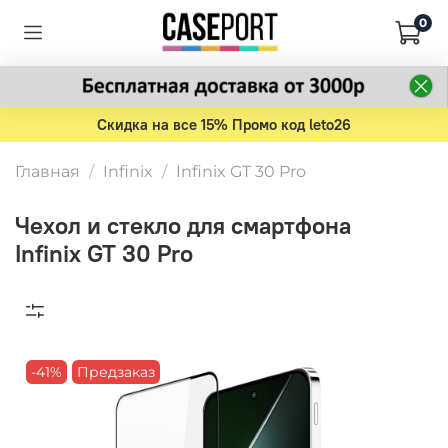
0
Скидка на все 15% Промо код leto26
Главная
Infinix
Infinix GT 30 Pro
Чехол и стекло для смартфона
Infinix GT 30 Pro
-41%
Предзаказ