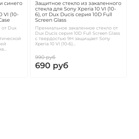
и синего
Защитное стекло из закаленного
стекла для Sony Xperia 10 VI (10-
 VI (10-
6), от Dux Ducis серия 10D Full
 Case
Screen Glass
 от Dux
Премиальное закаленное стекло от
Dux Ducis серия 10D Full Screen Glass
тической
с твердостью 9H защищает Sony
ней
Xperia 10 VI (10-6)...
...
990 руб
690 руб