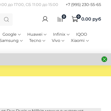
00 до 17:00, СБ 11:00 до 15:00
+7 (995) 230-55-65
0
0
0.00 руб
Google
Huawei
Infinix
IQOO
Samsung
Tecno
Vivo
Xiaomi
 от Dux Ducis и Nillkin можно в интернет