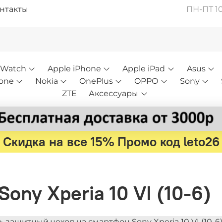
нтакты
ПН-ПТ 10:
 Watch
Apple iPhone
Apple iPad
Asus
one
Nokia
OnePlus
OPPO
Sony
ZTE
Аксессуары
Скидка на все 15% Промо код leto26
ony Xperia 10 VI (10-6)
 защитный чехол на смартфон Sony Xperia 10 VI (10-6)