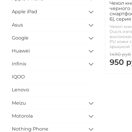
Чехол кн
черного 
Apple iPad
смартфона
6), серия
Asus
Чехол кни
Ducis изг
высокока
Google
PU кожи с
крышкой T
Huawei
1490 руб
950 р
Infinix
IQOO
Lenovo
Meizu
Motorola
Nothing Phone