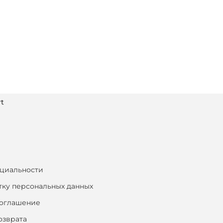
t
циальности
тку персональных данных
соглашение
озврата