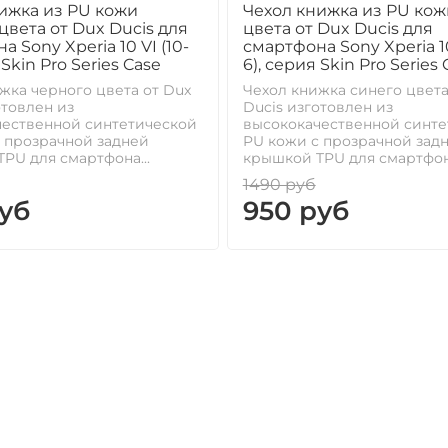
ижка из PU кожи
Чехол книжка из PU кож
цвета от Dux Ducis для
цвета от Dux Ducis для
 Sony Xperia 10 VI (10-
смартфона Sony Xperia 10
 Skin Pro Series Case
6), серия Skin Pro Series
жка черного цвета от Dux
Чехол книжка синего цвета
отовлен из
Ducis изготовлен из
чественной синтетической
высококачественной синте
 прозрачной задней
PU кожи с прозрачной зад
PU для смартфона...
крышкой TPU для смартфона
1490 руб
уб
950 руб