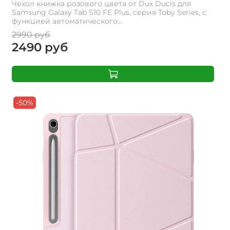
Чехол книжка розового цвета от Dux Ducis для
Samsung Galaxy Tab S10 FE Plus, серия Toby Series, с
функцией автоматического...
2990 руб
2490 руб
-50%