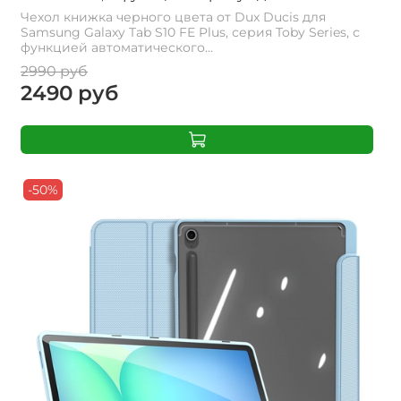
Чехол книжка черного цвета от Dux Ducis для
Samsung Galaxy Tab S10 FE Plus, серия Toby Series, с
функцией автоматического...
2990 руб
2490 руб
-50%