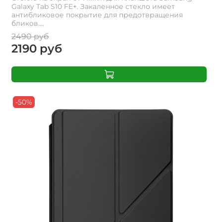
Galaxy Tab S10 FE+. Закаленное стекло имеет
антибликовое покрытие для предотвращения
бликов....
2490 руб
2190 руб
-50%