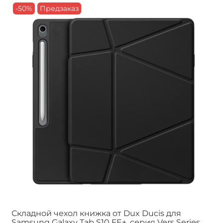
-50%
Предзаказ
Складной чехол книжка от Dux Ducis для
Samsung Galaxy Tab S10 FE+, серия Vers Series