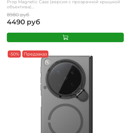
Prop Magnetic Case (версия с прозрачной крышкой
объектива)...
8980 руб
4490 руб
-50%
Предзаказ