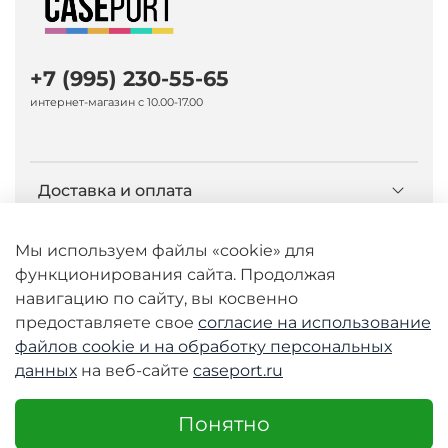
+7 (995) 230-55-65
интернет-магазин с 10.00-17.00
Доставка и оплата
О компании Caseport
Мы используем файлы «cookie» для
функционирования сайта. Продолжая
навигацию по сайту, вы косвенно
Бренд Nillkin
предоставляете свое
согласие на использование
файлов cookie и
на обработку персональных
данных
на веб-сайте
caseport.ru
© 2026 Любое использование контента без
письменного разрешения запрещено
Понятно