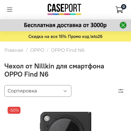
0
Скидка на все 15% Промо код leto26
Главная
OPPO
OPPO Find N6
Чехол от Nillkin для смартфона
OPPO Find N6
-50%