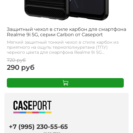
Защитный чехол в стиле карбон для смартфона
Realme 9i 5G, серии Carbon от Caseport
Мягкий защитный тонкий чехол в стиле карбон из
приятного на ощупь термополиуретана (ТПУ)
черного цвета для смартфона Realme 9i 5G...
720 руб
290 руб
+7 (995) 230-55-65