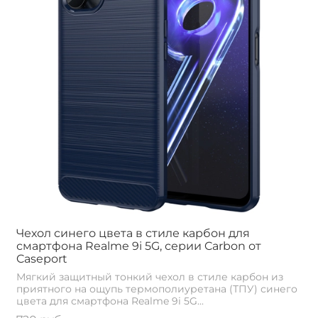
Чехол синего цвета в стиле карбон для
смартфона Realme 9i 5G, серии Carbon от
Caseport
Мягкий защитный тонкий чехол в стиле карбон из
приятного на ощупь термополиуретана (ТПУ) синего
цвета для смартфона Realme 9i 5G...