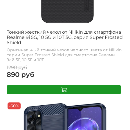
Тонкий жесткий чехол от Nillkin для смартфона
Realme 9i 5G, 10 5G и 10T 5G, серия Super Frosted
Shield
Оригинальный тонкий чехол черного цвета от Nillkin
серии Super Frosted Shield для смартфона Реалми
9ай 5Г, 10 5Г и 10Т...
1290 руб
890 руб
-60%