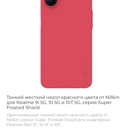
Тонкий жесткий чехол красного цвета от Nillkin
для Realme 9i 5G, 10 5G и 10T 5G, серия Super
Frosted Shield
Оригинальный тонкий чехол красного цвета от
Nillkin серии Super Frosted Shield для смартфона
Реалми 9ай 5Г, 10 5Г и 10Т...