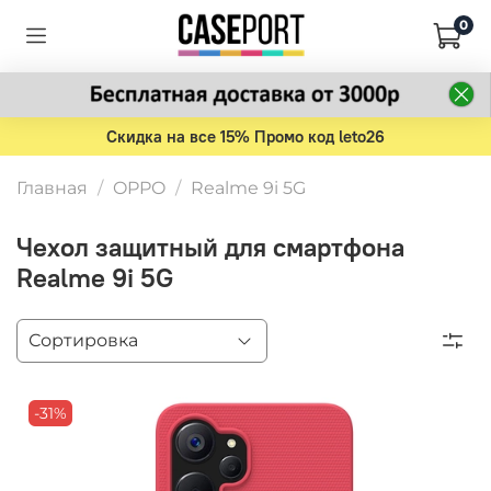
0
Скидка на все 15% Промо код leto26
Главная
OPPO
Realme 9i 5G
Чехол защитный для смартфона
Realme 9i 5G
-31%