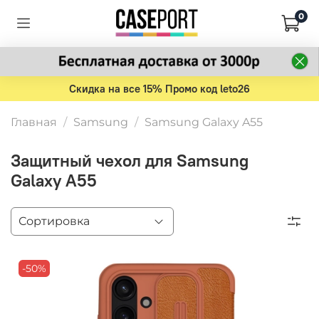
0
Скидка на все 15% Промо код leto26
Главная
Samsung
Samsung Galaxy A55
Защитный чехол для Samsung
Galaxy A55
-50%