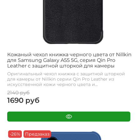
Кожаный чехол книжка черного цвета от Nillkin
для Samsung Galaxy A55 5G, серия Qin Pro
Leather с защитной шторкой для камеры
Оригинальный чехол книжка с защитной шторкой
для камеры от Nillkin серии Qin Pro Leather из
искусственной кожи черного цвета и...
2140 руб
1690 руб
-26%
Предзаказ