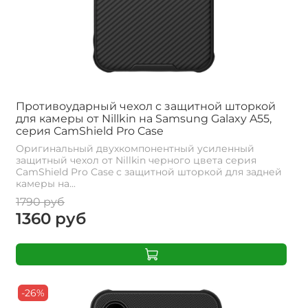
Противоударный чехол с защитной шторкой
для камеры от Nillkin на Samsung Galaxy A55,
серия CamShield Pro Case
Оригинальный двухкомпонентный усиленный
защитный чехол от Nillkin черного цвета серия
CamShield Pro Case с защитной шторкой для задней
камеры на...
1790 руб
1360 руб
-26%