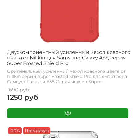
Двухкомпонентный усиленный чехол красного
цвета от Nillkin для Samsung Galaxy A55, серия
Super Frosted Shield Pro
Оригинальный усиленный чехол красного цвета от
Nillkin серии Super Frosted Shield Pro для смартфона
Самсунг Галакси А55 Cерия чехлов Super...
1690 руб
1250 руб
-20%
Предзаказ