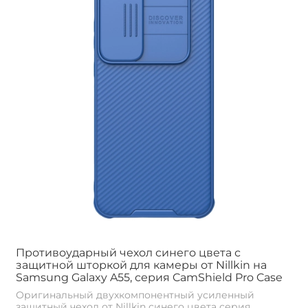
Противоударный чехол синего цвета с
защитной шторкой для камеры от Nillkin на
Samsung Galaxy A55, серия CamShield Pro Case
Оригинальный двухкомпонентный усиленный
защитный чехол от Nillkin синего цвета серия