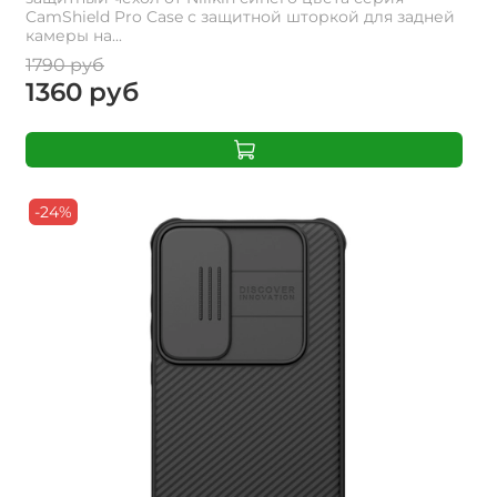
CamShield Pro Case с защитной шторкой для задней
камеры на...
1790 руб
1360 руб
-24%