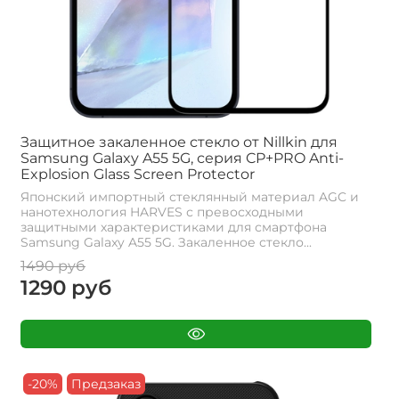
Защитное закаленное стекло от Nillkin для
Samsung Galaxy A55 5G, серия CP+PRO Anti-
Explosion Glass Screen Protector
Японский импортный стеклянный материал AGC и
нанотехнология HARVES с превосходными
защитными характеристиками для смартфона
Samsung Galaxy A55 5G. Закаленное стекло...
1490 руб
1290 руб
-20%
Предзаказ