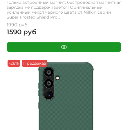
Только встроенный магнит, беспроводная магнитная
зарядка не поддерживается! Оригинальный
усиленный чехол черного цвета от Nillkin серии
Super Frosted Shield Pro...
1990 руб
1590 руб
-26%
Предзаказ