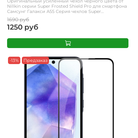
Оригинальный усиленный чехол черного цвета от
Nillkin серии Super Frosted Shield Pro для смартфона
Самсунг Галакси А55 Cерия чехлов Super...
1690 руб
1250 руб
-13%
Предзаказ