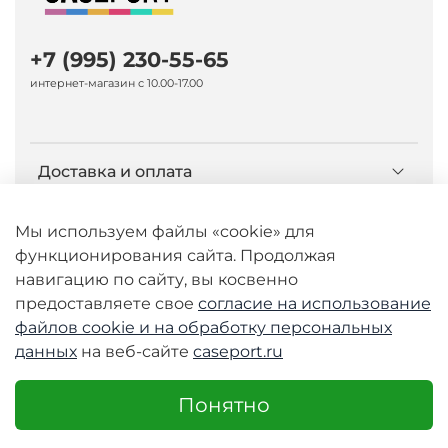
+7 (995) 230-55-65
интернет-магазин с 10.00-17.00
Доставка и оплата
О компании Caseport
Мы используем файлы «cookie» для
функционирования сайта. Продолжая
навигацию по сайту, вы косвенно
Бренд Nillkin
предоставляете свое
согласие на использование
файлов cookie и
на обработку персональных
данных
на веб-сайте
caseport.ru
© 2026 Любое использование контента без
письменного разрешения запрещено
Понятно
Интернет-магазин caseport.ru