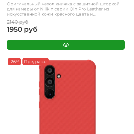
Оригинальный чехол книжка с защитной шторкой
для камеры от Nillkin серии Qin Pro Leather из
искусственной кожи красного цвета и...
2140 руб
1950 руб
-26%
Предзаказ