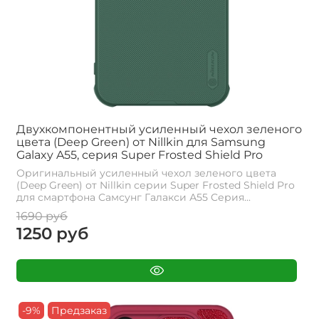
Двухкомпонентный усиленный чехол зеленого
цвета (Deep Green) от Nillkin для Samsung
Galaxy A55, серия Super Frosted Shield Pro
Оригинальный усиленный чехол зеленого цвета
(Deep Green) от Nillkin серии Super Frosted Shield Pro
для смартфона Самсунг Галакси А55 Cерия...
1690 руб
1250 руб
-9%
Предзаказ