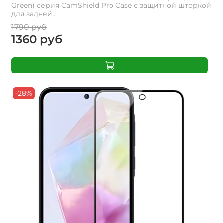
Green) серия CamShield Pro Case с защитной шторкой
для задней...
1790 руб
1360 руб
-28%