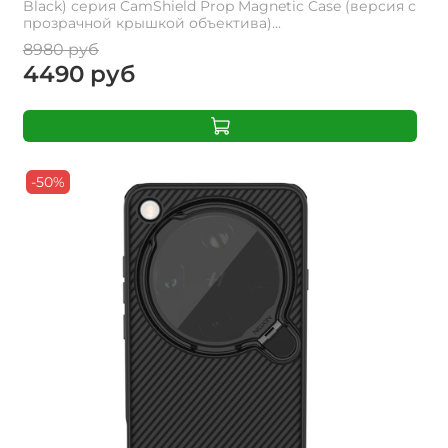
Black) серия CamShield Prop Magnetic Case (версия с
прозрачной крышкой объектива)...
8980 руб
4490 руб
-50%