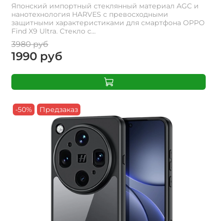
Японский импортный стеклянный материал AGC и
нанотехнология HARVES с превосходными
защитными характеристиками для смартфона OPPO
Find X9 Ultra. Стекло с...
3980 руб
1990 руб
-50%
Предзаказ