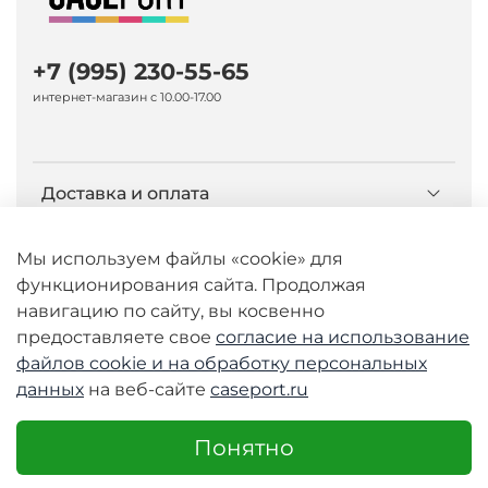
+7 (995) 230-55-65
интернет-магазин с 10.00-17.00
Доставка и оплата
О компании Caseport
Мы используем файлы «cookie» для
функционирования сайта. Продолжая
навигацию по сайту, вы косвенно
Бренд Nillkin
предоставляете свое
согласие на использование
файлов cookie и
на обработку персональных
данных
на веб-сайте
caseport.ru
© 2026 Любое использование контента без
письменного разрешения запрещено
Понятно
Интернет-магазин caseport.ru