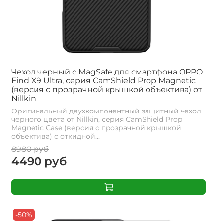
Чехол черный с MagSafe для смартфона OPPO
Find X9 Ultra, серия CamShield Prop Magnetic
(версия с прозрачной крышкой объектива) от
Nillkin
Оригинальный двухкомпонентный защитный чехол
черного цвета от Nillkin, серия CamShield Prop
Magnetic Case (версия с прозрачной крышкой
объектива) с откидной...
8980 руб
4490 руб
-50%