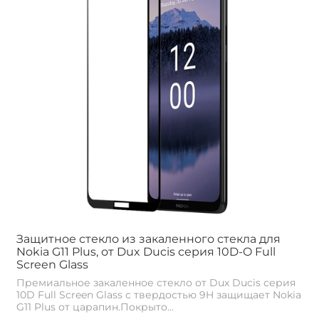
Защитное стекло из закаленного стекла для
Nokia G11 Plus, от Dux Ducis серия 10D-O Full
Screen Glass
Премиальное закаленное стекло от Dux Ducis серия
10D Full Screen Glass с твердостью 9H защищает Nokia
G11 Plus от царапин.Покрыто...