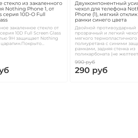
 стекло из закаленного
Двухкомпонентный ус
я Nothing Phone 1, от
чехол для телефона Not
s серия 10D-O Full
Phone (1), мягкий отклик
ass
рамки синего цвета
ое закаленное стекло от
Двойной противоударный
серия 10D Full Screen Glass
прозрачный и легкий чехол
тью 9H защищает Nothing
мягкого термопластичного
 царапин.Покрыто...
полиуретана с синими за
рамками, задняя стенка из
поликарбоната (не желтеет.
990 руб
уб
290 руб