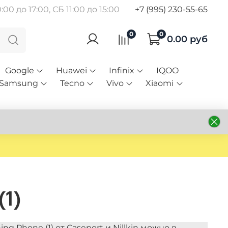
00 до 17:00, СБ 11:00 до 15:00
+7 (995) 230-55-65
0
0
0.00 руб
Google
Huawei
Infinix
IQOO
Samsung
Tecno
Vivo
Xiaomi
(1)
 Phone (1) от Caseport и Nillkin можно в