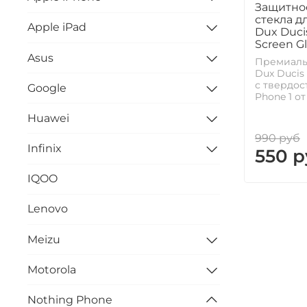
Защитное
стекла дл
Apple iPad
Dux Duci
Screen Gl
Asus
Премиальн
Dux Ducis 
с твердос
Google
Phone 1 от
Huawei
990 руб
Infinix
550 р
IQOO
Lenovo
Meizu
Motorola
Nothing Phone