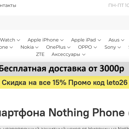
нтакты
ПН-ПТ 10:
 Watch
Apple iPhone
Apple iPad
Asus
one
Nokia
OnePlus
OPPO
Sony
ZTE
Аксессуары
Скидка на все 15% Промо код leto26
смартфона Nothing Phone 
ь ударопрочный защитный чехол от Ниллкин на Nothing