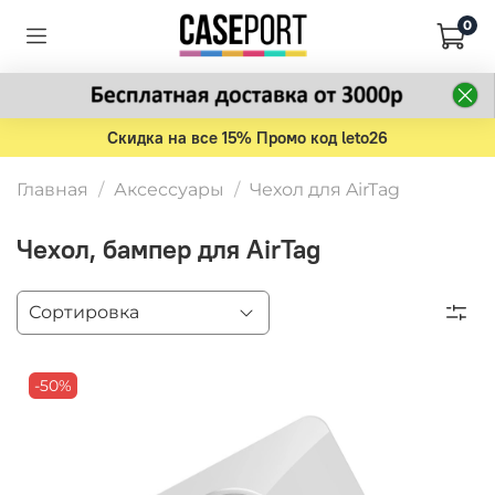
0
Скидка на все 15% Промо код leto26
Главная
Аксессуары
Чехол для AirTag
Чехол, бампер для AirTag
-50%