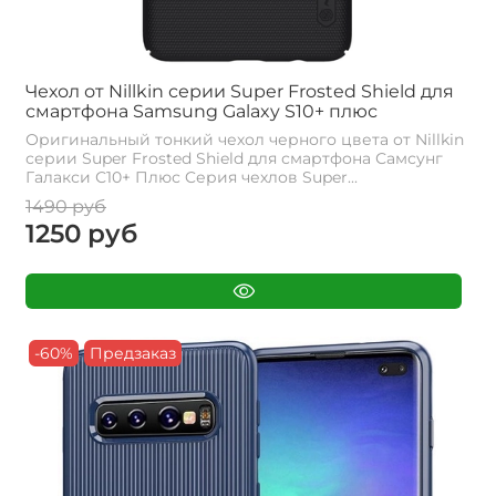
Чехол от Nillkin серии Super Frosted Shield для
смартфона Samsung Galaxy S10+ плюс
Оригинальный тонкий чехол черного цвета от Nillkin
серии Super Frosted Shield для смартфона Самсунг
Галакси С10+ Плюс Cерия чехлов Super...
1490 руб
1250 руб
-60%
Предзаказ