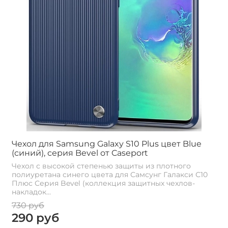
Чехол для Samsung Galaxy S10 Plus цвет Blue
(синий), серия Bevel от Caseport
Чехол с высокой степенью защиты из плотного
полиуретана синего цвета для Самсунг Галакси С10
Плюс Серия Bevel (коллекция защитных чехлов-
накладок...
730 руб
290 руб