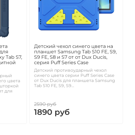
ета
Детский чехол синего цвета на
 для
планшет Samsung Tab S10 FE, S9,
y Tab S7,
S9 FE, S8 и S7 от от Dux Ducis,
щитной
серия Puff Series Case
Детский противоударный чехол
синего цвета серии Puff Series Case
арный
от Dux Ducis для планшета Samsung
его цвета
Tab S10 FE, S9, S9...
 шторкой
т для
2590 руб
1890 руб