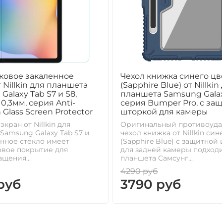
ковое закаленное
Чехол книжка синего цв
 Nillkin для планшета
(Sapphire Blue) от Nillkin
Galaxy Tab S7 и S8,
планшета Samsung Galax
0,3мм, серия Anti-
серия Bumper Pro, с за
 Glass Screen Protector
шторкой для камеры
экран от Nillkin для
Оригинальный противоуд
Samsung Galaxy Tab S7 и
чехол книжка от Nillkin син
енное стекло имеет
(Sapphire Blue) с защитной
овое покрытие для
для задней камеры подходи
щения...
планшета Самсунг...
4290 руб
руб
3790 руб