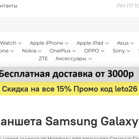
нтакты
ПН-ПТ 10:
 Watch
Apple iPhone
Apple iPad
Asus
one
Nokia
OnePlus
OPPO
Sony
ZTE
Аксессуары
Скидка на все 15% Промо код leto26
планшета Samsung Galaxy
ь чехол-книжка от Ниллкин для планшета Самсунг Гал