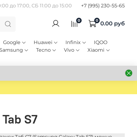
00 до 17:00, СБ 11:00 до 15:00
+7 (995) 230-55-65
0
0
0.00 руб
Google
Huawei
Infinix
IQOO
Samsung
Tecno
Vivo
Xiaomi
 Tab S7
акси Таб С7 (Samsung Galaxy Tab S7) можно