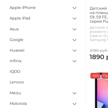
Apple iPhone
Детский 
на планш
S9, S9 FE
Apple iPad
серия Puf
Детский 
Asus
розового 
Case от D
Google
Samsung Ta
Huawei
3780 руб
1890 
Infinix
IQOO
-14%
Пр
Lenovo
Meizu
Motorola