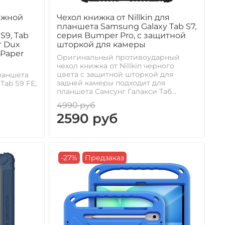
ажной
Чехол книжка от Nillkin для
а
планшета Samsung Galaxy Tab S7,
S9, Tab
серия Bumper Pro, с защитной
от Dux
шторкой для камеры
 Paper
Оригинальный противоударный
чехол книжка от Nillkin черного
с
цвета с защитной шторкой для
ланшета
задней камеры подходит для
Tab S9 FE,
планшета Самсунг Галакси Таб...
4990 руб
2590 руб
-27%
Предзаказ