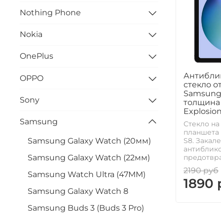
Nothing Phone
Nokia
OnePlus
Антибли
OPPO
стекло от
Samsung 
Sony
толщина 
Explosion
Samsung
Стекло на 
планшета 
Samsung Galaxy Watch (20мм)
S8. Закал
антиблик
Samsung Galaxy Watch (22мм)
предотвра
2190 руб
Samsung Watch Ultra (47MM)
1890 
Samsung Galaxy Watch 8
Samsung Buds 3 (Buds 3 Pro)