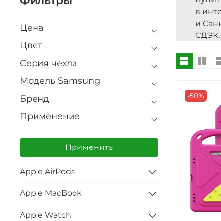
Фильтры
в инт
и Сан
Цена
СДЭК.
Цвет
Серия чехла
Модель Samsung
-50%
Бренд
Применение
Применить
Apple AirPods
Apple MacBook
Apple Watch