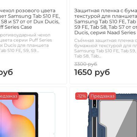
чехол розового цвета
Защитная пленка с бум
ет Samsung Tab S10 FE,
текстурой для планшет
, S8 и S7 от от Dux Ducis,
Samsung Tab S10 FE, Tab 
f Series Case
S9 FE, Tab S8, Tab S7 от 
Ducis, серия Naad Series
противоударный чехол
цвета серии Puff Series
Съёмная защитная пленка 
ux Ducis для планшета
бумажной текстурой для п
b S10 FE, S9, S9...
Samsung Tab S10 FE, Tab S9, 
Tab S8, Tab...
3300 руб
руб
1650 руб
едзаказ
-12%
Предзаказ