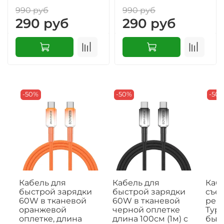
990 руб
990 руб
290 руб
290 руб
-50%
-50%
-50
Кабель для
Кабель для
Кабе
быстрой зарядки
быстрой зарядки
съе
60W в тканевой
60W в тканевой
рем
оранжевой
черной оплетке
Type
оплетке, длина
длина 100см (1м) с
быс