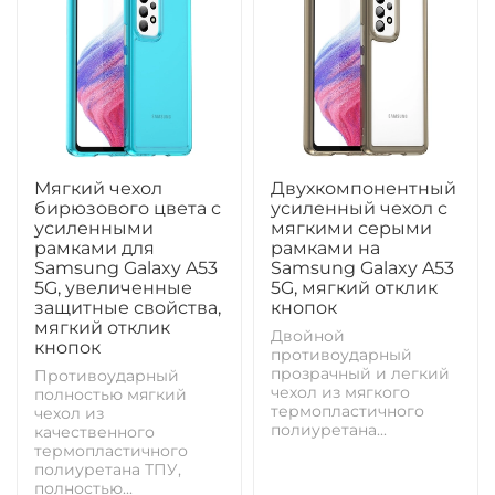
Мягкий чехол
Двухкомпонентный
бирюзового цвета с
усиленный чехол с
усиленными
мягкими серыми
рамками для
рамками на
Samsung Galaxy A53
Samsung Galaxy A53
5G, увеличенные
5G, мягкий отклик
защитные свойства,
кнопок
мягкий отклик
Двойной
кнопок
противоударный
прозрачный и легкий
Противоударный
чехол из мягкого
полностью мягкий
термопластичного
чехол из
полиуретана...
качественного
термопластичного
полиуретана ТПУ,
полностью...