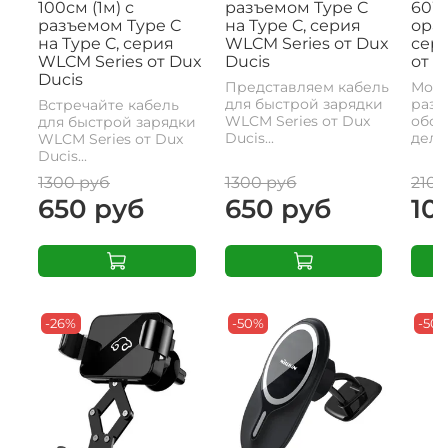
100см (1м) с
разъемом Type C
60W,
разъемом Type C
на Type C, серия
ора
на Type C, серия
WLCM Series от Dux
сери
WLCM Series от Dux
Ducis
от D
Ducis
Представляем кабель
Моде
для быстрой зарядки
разъ
Встречайте кабель
WLCM Series от Dux
обои
для быстрой зарядки
Ducis...
делае
WLCM Series от Dux
Ducis...
1300 руб
1300 руб
2100
650 руб
650 руб
10
-26%
-50%
-50