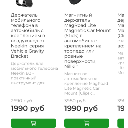
Держатель
Магнитный
Маг
мобильного
держатель
дер
телефона в
MagRoad Lite
MagR
автомобиль с
Magnetic Car Mount
Magn
креплением в
(Stick) в
(Cli
воздуховод от
автомобиль с
с к
Neekin, серия
креплением на
возд
Vehicle Gravity
торпедо или
Магн
Bracket
ровные
авто
поверхности,
креп
Держатель для
Nillkin
Lite 
мобильного телефона
Mount
Neekin B2 -
Магнитное
практичный
автомобильное
инструмент для...
крепление MagRoad
Lite Magnetic Car
Mount (Clip) с...
2690 руб
3980 руб
398
1990 руб
1990 руб
19