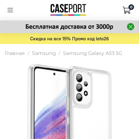
0
Скидка на все 15% Промо код leto26
Главная
Samsung
Samsung Galaxy A53 5G