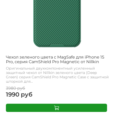
Чехол зеленого цвета c MagSafe для iPhone 15
Pro, серия CamShield Pro Magnetic от Nillkin
Оригинальный двухкомпонентный усиленный
защитный чехол от Nillkin зеленого цвета (Deep
Green) серия CamShield Pro Magnetic Case с защитной
шторкой для...
3980 руб
1990 руб