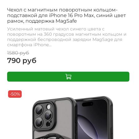
Чехол с магнитным поворотным кольцом-
подставкой для iPhone 16 Pro Max, синий цвет
рамок, поддержка MagSafe
Усиленный матовый чехол синего цвета с
поворотным на 360 градусов магнитным кольцом и
поддержкой беспроводной зарядки MagSage для
смартфона iPhone...
1580 руб
790 руб
-50%