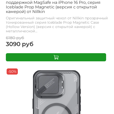
поддержкой MagSafe на iPhone 16 Pro, серия
Iceblade Prop Magnetic (версия с открытой
камерой) от Nillkin
Оригинальный защитный чехол от Nillkin прозрачный
тонированный серия Iceblade Prop Magnetic Case
(Hollow Version) (версия с открытой камерой) с
металлической...
6180 руб
3090 руб
-50%