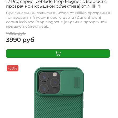
17 Pro, серия Iceblade Prop Magnetic (версия с
прозрачной крышкой объектива) от Nillkin
Оригинальный защитный чехол от Nillkin прозрачный
тонированный коричневого цвета (Dune Brown)
серия Iceblade Prop Magnetic (версия с прозрачной
крышкой объектива)...
7980 руб
3990 руб
-50%