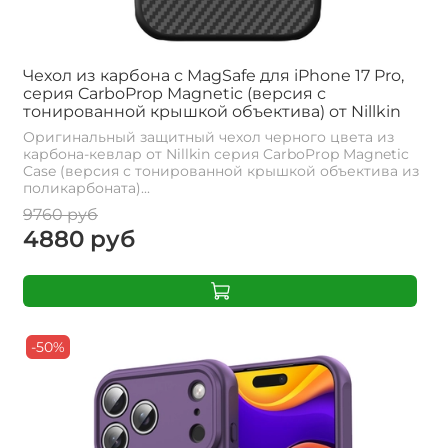
Чехол из карбона с MagSafe для iPhone 17 Pro,
серия CarboProp Magnetic (версия с
тонированной крышкой объектива) от Nillkin
Оригинальный защитный чехол черного цвета из
карбона-кевлар от Nillkin серия CarboProp Magnetic
Case (версия с тонированной крышкой объектива из
поликарбоната)...
9760 руб
4880 руб
-50%