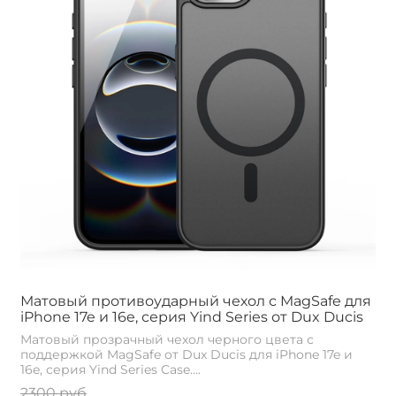
Матовый противоударный чехол с MagSafe для
iPhone 17e и 16e, серия Yind Series от Dux Ducis
Матовый прозрачный чехол черного цвета с
поддержкой MagSafe от Dux Ducis для iPhone 17e и
16e, серия Yind Series Case....
2300 руб