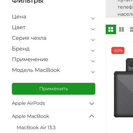
Фильтры
теле
насел
Цена
Цвет
Серия чехла
Бренд
-50%
Применение
Модель MacBook
Применить
Apple AirPods
Apple MacBook
MacBook Air 13.3