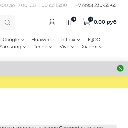
00 до 17:00, СБ 11:00 до 15:00
+7 (995) 230-55-65
0
0
0.00 руб
Google
Huawei
Infinix
IQOO
Samsung
Tecno
Vivo
Xiaomi
жно в интернет магазине
Caseport.ru
или по