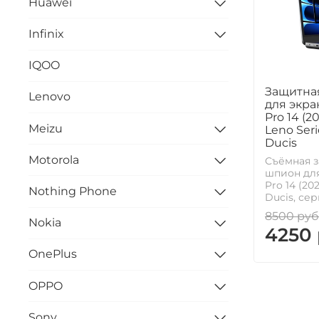
Huawei
Infinix
IQOO
Защитна
Lenovo
для экра
Pro 14 (2
Meizu
Leno Seri
Ducis
Motorola
Съёмная з
шпион для
Pro 14 (20
Nothing Phone
Ducis, сер
8500 руб
Nokia
4250
OnePlus
OPPO
Sony