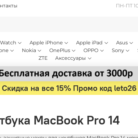
нтакты
ПН-ПТ 10:
 Watch
Apple iPhone
Apple iPad
Asus
one
Nokia
OnePlus
OPPO
Sony
ZTE
Аксессуары
Скидка на все 15% Промо код leto26
тбука MacBook Pro 14
ь защитные чехлы для ноутбуков MacBook Pro 14 мо