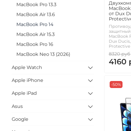
Двухком
MacBook Pro 13.3
MacBook P
от Dux D
MacBook Air 13.6
Protectiv
MacBook Pro 14
Противоу
защитный 
MacBook Air 15.3
MacBook Pr
Dux Ducis
MacBook Pro 16
Protective
8320 руб
MacBook Neo 13 (2026)
4160 
Apple Watch
Apple iPhone
-50%
Apple iPad
Asus
Google