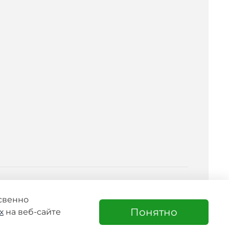
освенно
Понятно
х
на веб-сайте