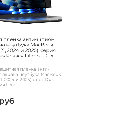
я пленка анти-шпион
на ноутбука MacBook
021, 2024 и 2025), серия
es Privacy Film от Dux
ащитная пленка анти-
 экрана ноутбука MacBook
21, 2024 и 2025) от от Dux
ия Leno...
 руб