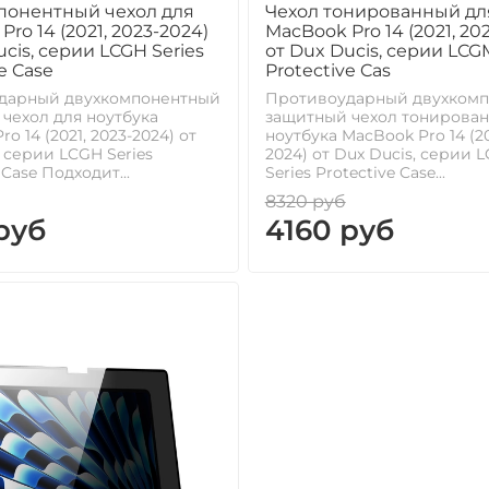
понентный чехол для
Чехол тонированный дл
ro 14 (2021, 2023-2024)
MacBook Pro 14 (2021, 20
ucis, серии LCGH Series
от Dux Ducis, серии LCGM
e Case
Protective Cas
дарный двухкомпонентный
Противоударный двухком
чехол для ноутбука
защитный чехол тонирован
o 14 (2021, 2023-2024) от
ноутбука MacBook Pro 14 (20
, серии LCGH Series
2024) от Dux Ducis, серии 
 Case Подходит...
Series Protective Case...
8320 руб
руб
4160 руб