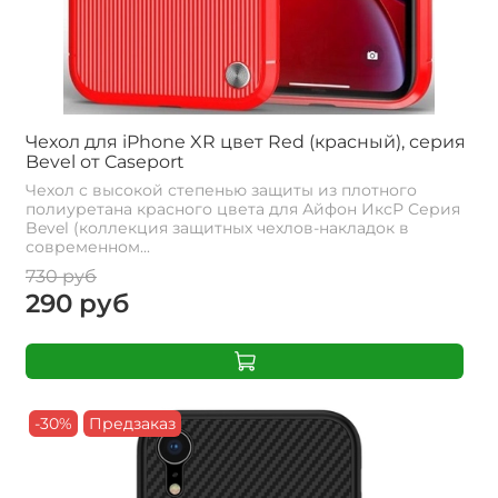
Чехол для iPhone XR цвет Red (красный), серия
Bevel от Caseport
Чехол с высокой степенью защиты из плотного
полиуретана красного цвета для Айфон ИксР Серия
Bevel (коллекция защитных чехлов-накладок в
современном...
730 руб
290 руб
-30%
Предзаказ