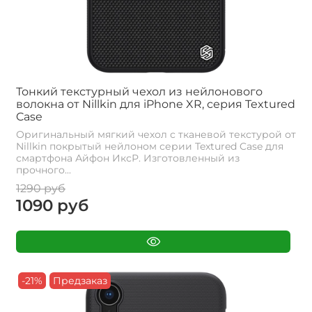
Тонкий текстурный чехол из нейлонового
волокна от Nillkin для iPhone XR, серия Textured
Case
Оригинальный мягкий чехол с тканевой текстурой от
Nillkin покрытый нейлоном серии Textured Case для
смартфона Айфон ИксР. Изготовленный из
прочного...
1290 руб
1090 руб
-21%
Предзаказ