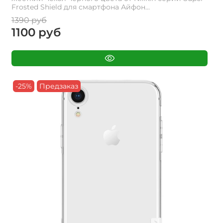
Frosted Shield для смартфона Айфон...
1390 руб
1100 руб
-25%
Предзаказ